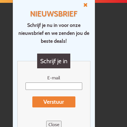
NIEUWSBRIEF
Schrijf je nu in voor onze
nieuwsbrief en we zenden jou de
Home
beste deals!
Contact
Vragen?
Schrijf je in
Cadeaubon
Nieuwsbrief
E-mail
Extras
Reisvoorwaarden
Verstuur
Over Holidayline.be
Sitemap
Close