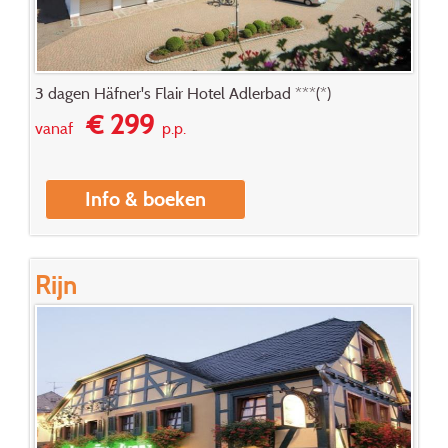
3 dagen Häfner's Flair Hotel Adlerbad ***(*)
€ 299
vanaf
p.p.
Info & boeken
Rijn