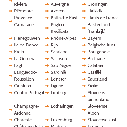
Rivièra
Auvergne
Groningen
Piëmonte
Azoren
Halkidiki
Provence -
Baltische Kust
Hauts de France
Camargue
Puglia e
Baskenland
Basilicata
(Frankrijk)
Henegouwen
Rhône-Alpes
Bayern
Ile de France
Rijn
Belgische Kust
Kreta
Saarland
Bourgondië
La Gomera
Sachsen
Bretagne
Laghi
Sao Miguel
Calabria
Languedoc-
Sardinië
Castilië
Roussillon
Leinster
Sauerland
Cataluna
Ligurië
Sicilië
Centro Portugal
Limburg
Sloveens
binnenland
Champagne-
Lotharingen
Sloveense
Ardenne
Alpen
Charente
Luxemburg
Sloveense kust
Châteaux de la
Madeira
Tenerife