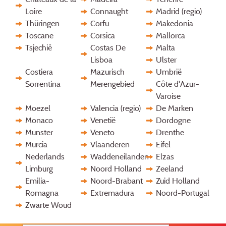
Loire
Connaught
Madrid (regio)
Thüringen
Corfu
Makedonia
Toscane
Corsica
Mallorca
Tsjechië
Costas De
Malta
Lisboa
Ulster
Costiera
Mazurisch
Umbrië
Sorrentina
Merengebied
Côte d'Azur-
Varoise
Moezel
Valencia (regio)
De Marken
Monaco
Venetië
Dordogne
Munster
Veneto
Drenthe
Murcia
Vlaanderen
Eifel
Nederlands
Waddeneilanden
Elzas
Limburg
Noord Holland
Zeeland
Emilia-
Noord-Brabant
Zuid Holland
Romagna
Extremadura
Noord-Portugal
Zwarte Woud