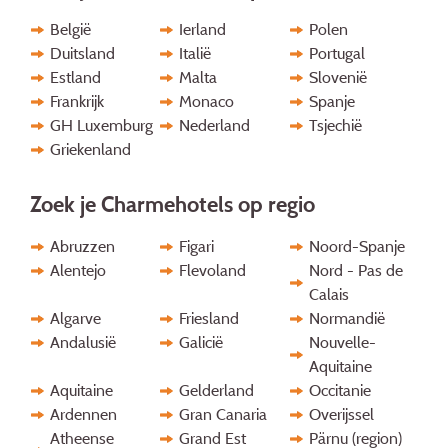
België
Ierland
Polen
Duitsland
Italië
Portugal
Estland
Malta
Slovenië
Frankrijk
Monaco
Spanje
GH Luxemburg
Nederland
Tsjechië
Griekenland
Zoek je Charmehotels op regio
Abruzzen
Figari
Noord-Spanje
Alentejo
Flevoland
Nord - Pas de
Calais
Algarve
Friesland
Normandië
Andalusië
Galicië
Nouvelle-
Aquitaine
Aquitaine
Gelderland
Occitanie
Ardennen
Gran Canaria
Overijssel
Atheense
Grand Est
Pärnu (region)