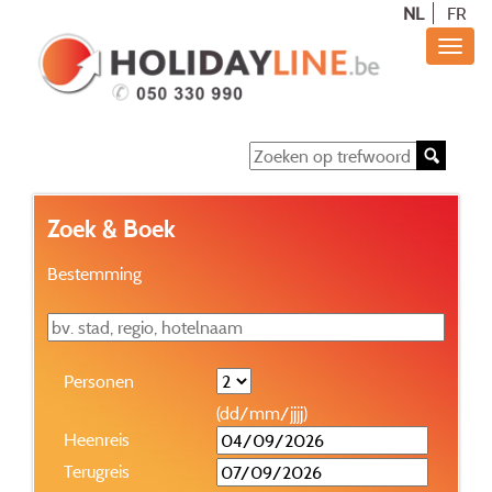
NL
FR
Zoek & Boek
Bestemming
Personen
(dd/mm/jjjj)
Heenreis
Terugreis