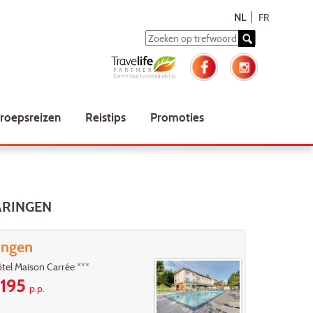
NL
FR
roepsreizen
Reistips
Promoties
ARINGEN
ingen
tel Maison Carrée ***
195
p.p.