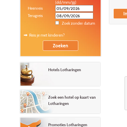
(dd/mm/jjjj)
Heenreis
I
Terugreis
Zoek zonder datum
Reis je met kinderen?
Hotels Lotharingen
Zoek een hotel op kaart van
Lotharingen
Promoties Lotharingen