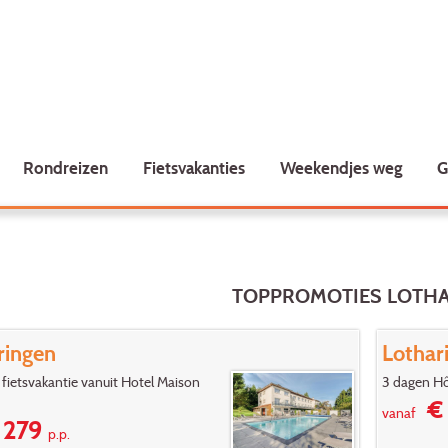
Rondreizen
Fietsvakanties
Weekendjes weg
G
TOPPROMOTIES LOTH
ringen
Lothar
fietsvakantie vanuit Hotel Maison
3 dagen Hô
€ 
vanaf
279
p.p.