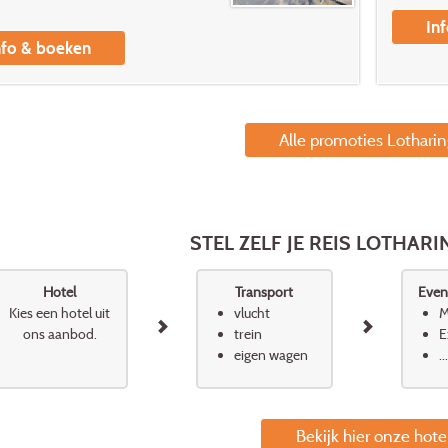
In
nfo & boeken
Alle promoties Lothari
STEL ZELF JE REIS LOTHAR
Hotel
Transport
Event
Kies een hotel uit
vlucht
M
ons aanbod.
trein
E
eigen wagen
...
Bekijk hier onze hote