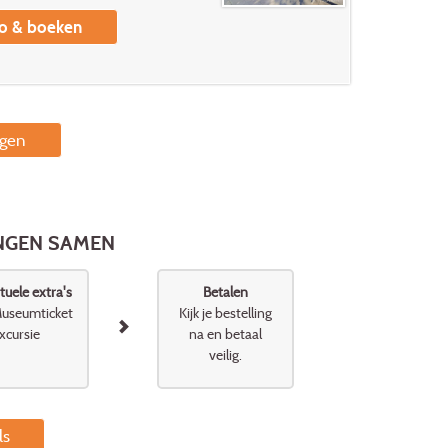
fo & boeken
ngen
INGEN SAMEN
uele extra's
Betalen
useumticket
Kijk je bestelling
xcursie
na en betaal
veilig.
ls