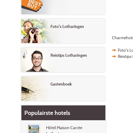
Foto's Lotharingen
Charmehote
Foto's L
Reistips Lotharingen
Reistips
Gastenboek
Populairste hotels
Hôtel Maison Carrée