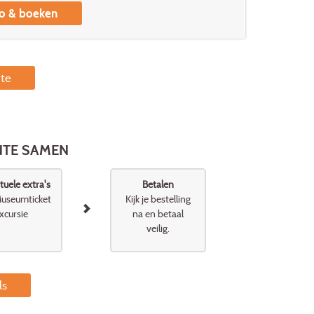
fo & boeken
nte
ENTE SAMEN
uele extra's
Betalen
useumticket
Kijk je bestelling
xcursie
na en betaal
veilig.
ls