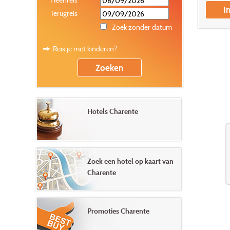
I
Terugreis
Zoek zonder datum
Reis je met kinderen?
Hotels Charente
Zoek een hotel op kaart van
Charente
Promoties Charente