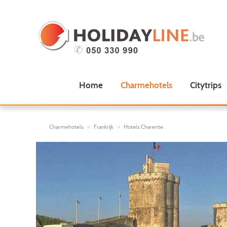
Home
Charmehotels
Citytrips
Charmehotels
Frankrijk
Hotels Charente