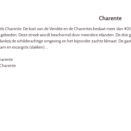
Charente
s Charente: De kust van de Vendée en de Charentes beslaat meer dan 40
gebieden. Deze streek wordt beschermd door meerdere eilanden. De drie groo
dankzij de schilderachtige omgeving en het bijzonder zachte klimaat. De gas
lam en escargots (slakken) …
harente
 Charente