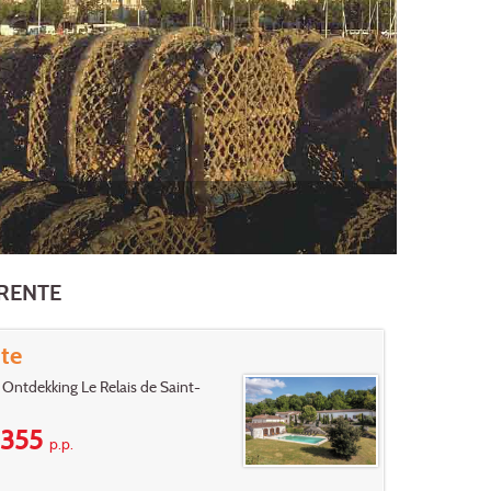
RENTE
te
Ontdekking Le Relais de Saint-
355
p.p.