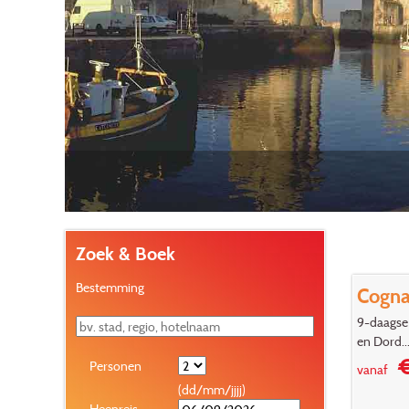
Zoek & Boek
Bestemming
Cogna
9-daagse
en Dord..
€
Personen
vanaf
(dd/mm/jjjj)
Heenreis