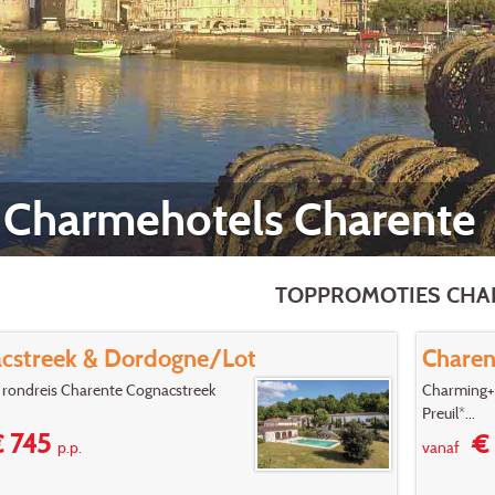
Charmehotels Charente
TOPPROMOTIES CHA
cstreek & Dordogne/Lot
Charen
 rondreis Charente Cognacstreek
Charming+ 
.
Preuil*...
 745
€ 
p.p.
vanaf