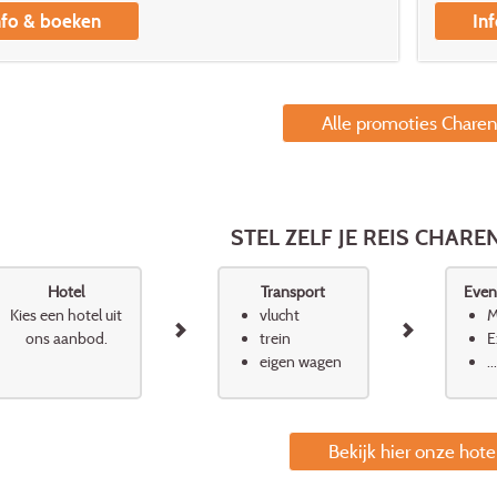
nfo & boeken
In
Alle promoties Chare
STEL ZELF JE REIS CHAR
Hotel
Transport
Event
Kies een hotel uit
vlucht
M
ons aanbod.
trein
E
eigen wagen
...
Bekijk hier onze hote