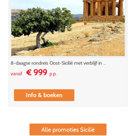
8-daagse rondreis Oost-Sicilië met verblijf in ...
€ 999
vanaf
p.p.
Info & boeken
Alle promoties Sicilië