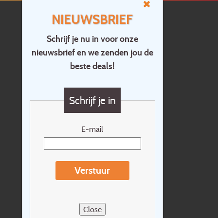
NIEUWSBRIEF
Schrijf je nu in voor onze
nieuwsbrief en we zenden jou de
Home
beste deals!
Contact
Vragen?
Schrijf je in
Cadeaubon
Nieuwsbrief
E-mail
Extras
Reisvoorwaarden
Verstuur
Over Holidayline.be
Sitemap
Close