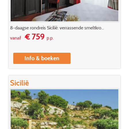
8-daagse rondreis Sicilië: verrassende smeltkro...
€ 759
vanaf
p.p.
Info & boeken
Sicilië