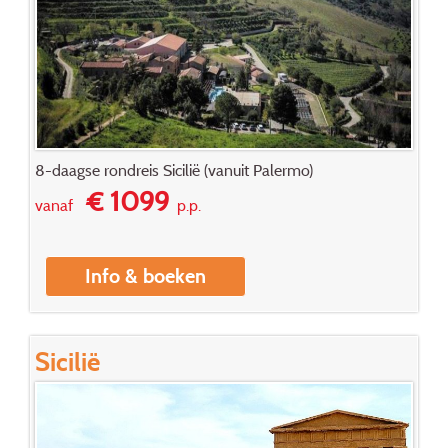
8-daagse rondreis Sicilië (vanuit Palermo)
€ 1099
vanaf
p.p.
Info & boeken
Sicilië