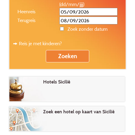
(dd/mm/jjjj)
Heenreis
Terugreis
Zoek zonder datum
Reis je met kinderen?
Hotels Sicilië
Zoek een hotel op kaart van Sicilië