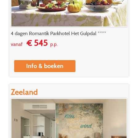
4 dagen Romantik Parkhotel Het Gulpdal ****
€ 545
vanaf
p.p.
Info & boeken
Zeeland