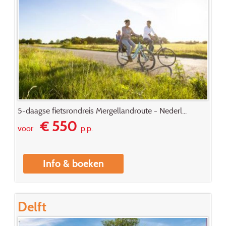
5-daagse fietsrondreis Mergellandroute - Nederl...
€ 550
voor
p.p.
Info & boeken
Delft