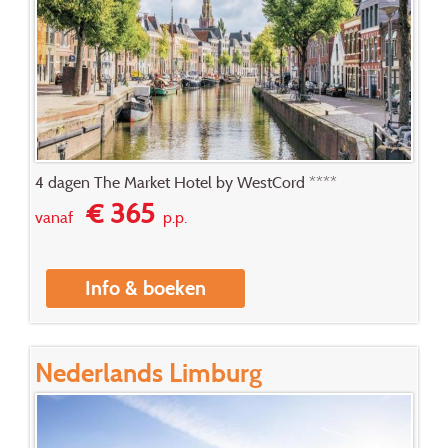
4 dagen The Market Hotel by WestCord ****
€ 365
vanaf
p.p.
Info & boeken
Nederlands Limburg