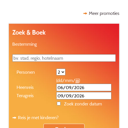
Meer promoties
Zoek & Boek
Bestemming
Personen
(dd/mm/jjjj)
Heenreis
Terugreis
Zoek zonder datum
Reis je met kinderen?