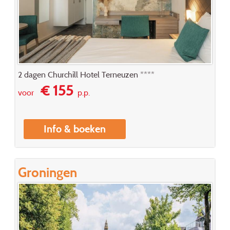
2 dagen Churchill Hotel Terneuzen ****
€ 155
voor
p.p.
Info & boeken
Groningen