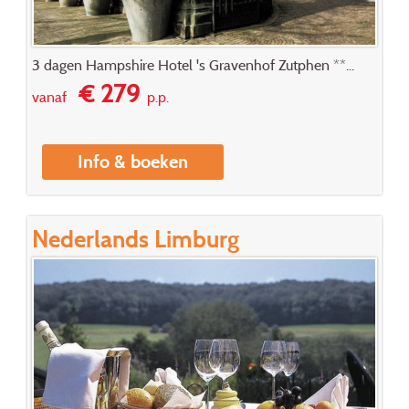
3 dagen Hampshire Hotel 's Gravenhof Zutphen **...
€ 279
vanaf
p.p.
Info & boeken
Nederlands Limburg