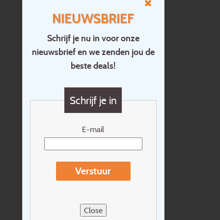
NIEUWSBRIEF
Schrijf je nu in voor onze
nieuwsbrief en we zenden jou de
Home
beste deals!
Contact
Vragen?
Schrijf je in
Cadeaubon
Nieuwsbrief
E-mail
Extras
Reisvoorwaarden
Verstuur
Over Holidayline.be
Sitemap
Close