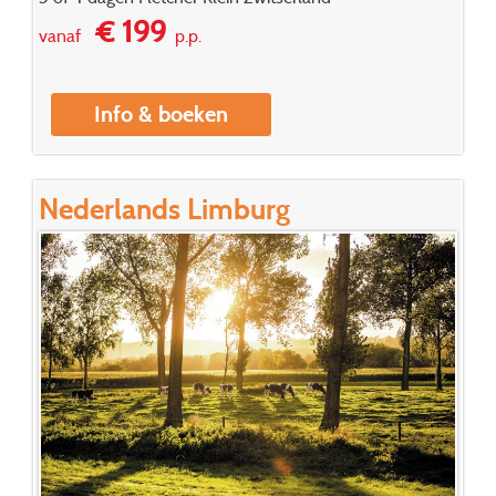
€ 199
vanaf
p.p.
Info & boeken
Nederlands Limburg