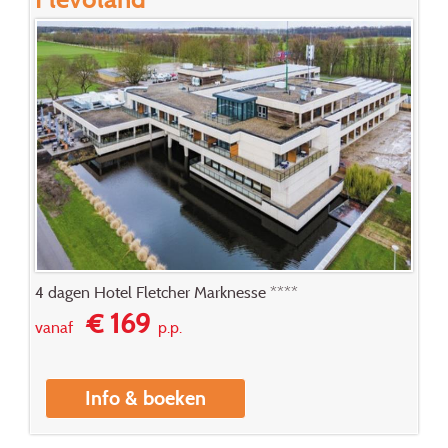
4 dagen Hotel Fletcher Marknesse ****
€ 169
vanaf
p.p.
Info & boeken