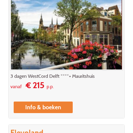
3 dagen WestCord Delft ****+ Mauritshuis
€ 215
vanaf
p.p.
Info & boeken
Flevoland