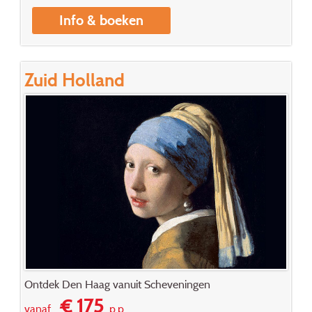
Info & boeken
Zuid Holland
Ontdek Den Haag vanuit Scheveningen
€ 175
vanaf
p.p.