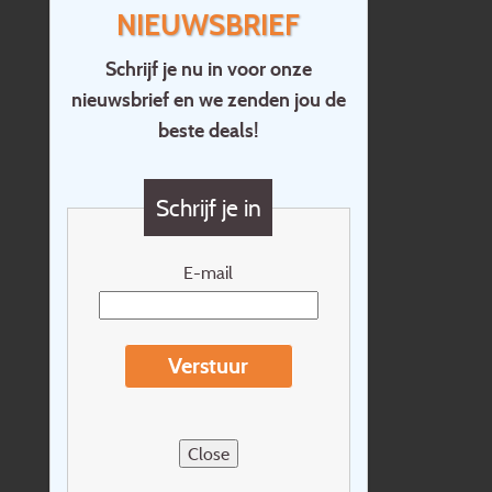
NIEUWSBRIEF
Schrijf je nu in voor onze
nieuwsbrief en we zenden jou de
Home
beste deals!
Contact
Vragen?
Schrijf je in
Cadeaubon
Nieuwsbrief
E-mail
Extras
Reisvoorwaarden
Verstuur
Over Holidayline.be
Sitemap
Close
Vacatures