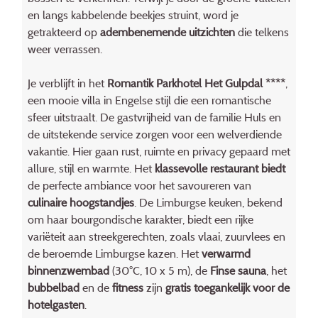
en langs kabbelende beekjes struint, word je
getrakteerd op
adembenemende uitzichten
die telkens
weer verrassen.
Je verblijft in het
Romantik Parkhotel Het Gulpdal ****
,
een mooie villa in Engelse stijl die een romantische
sfeer uitstraalt. De gastvrijheid van de familie Huls en
de uitstekende service zorgen voor een welverdiende
vakantie. Hier gaan rust, ruimte en privacy gepaard met
allure, stijl en warmte. Het
klassevolle restaurant biedt
de perfecte ambiance voor het savoureren van
culinaire hoogstandjes
. De Limburgse keuken, bekend
om haar bourgondische karakter, biedt een rijke
variëteit aan streekgerechten, zoals vlaai, zuurvlees en
de beroemde Limburgse kazen. Het
verwarmd
binnenzwembad
(30°C, 10 x 5 m), de
Finse sauna
, het
bubbelbad
en de
fitness
zijn
gratis toegankelijk voor de
hotelgasten
.