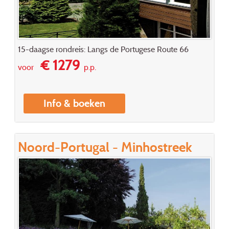
15-daagse rondreis: Langs de Portugese Route 66
€ 1279
voor
p.p.
Info & boeken
Noord-Portugal - Minhostreek