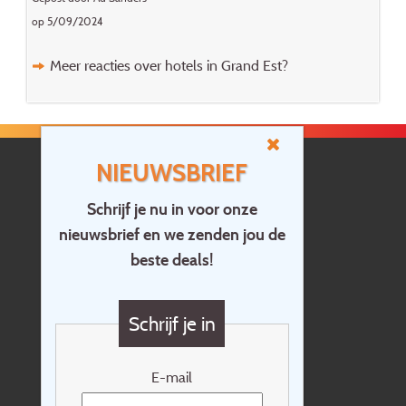
op 5/09/2024
Meer reacties over hotels in Grand Est?
NIEUWSBRIEF
Schrijf je nu in voor onze
nieuwsbrief en we zenden jou de
Home
beste deals!
Contact
Vragen?
Schrijf je in
Cadeaubon
Nieuwsbrief
E-mail