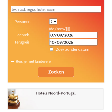
Personen
(dd/mm/jjjj)
Heenreis
Terugreis
Zoek zonder datum
Reis je met kinderen?
Hotels Noord-Portugal