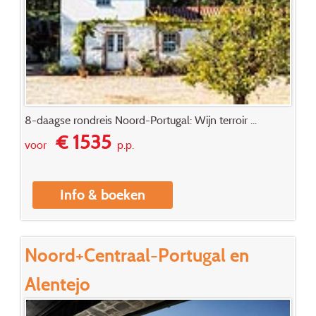
8-daagse rondreis Noord-Portugal: Wijn terroir ...
€ 1535
voor
p.p.
Info & boeken
Noord+Centraal-Portugal en
Alentejo