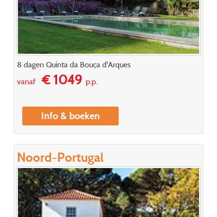
8 dagen Quinta da Bouça d'Arques
€ 1049
vanaf
p.p.
Info & boeken
Noord-Portugal