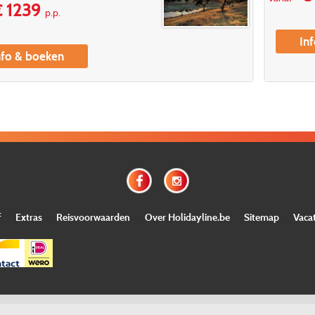
 1239
p.p.
In
nfo & boeken
f
Extras
Reisvoorwaarden
Over Holidayline.be
Sitemap
Vaca