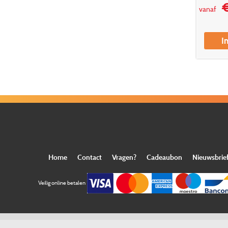
€
vanaf
I
Home
Contact
Vragen?
Cadeaubon
Nieuwsbrie
Veilig online betalen