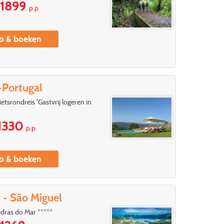
1899
p.p.
fo & boeken
Portugal
etsrondreis 'Gastvrij logeren in
1330
p.p.
fo & boeken
 - São Miguel
dras do Mar *****