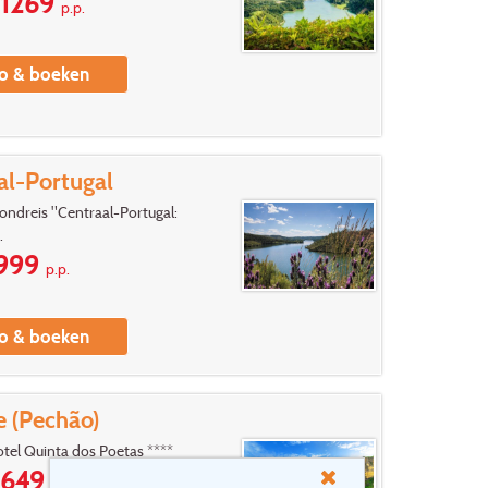
1269
p.p.
fo & boeken
al-Portugal
ondreis "Centraal-Portugal:
.
999
p.p.
fo & boeken
e (Pechão)
tel Quinta dos Poetas ****
649
p.p.