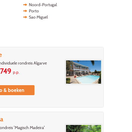
Noord-Portugal
Porto
Sao Miguel
Publicaties
Cadeaubon
e
ndividuele rondreis Algarve
749
p.p.
fo & boeken
ra
ondreis 'Magisch Madeira'