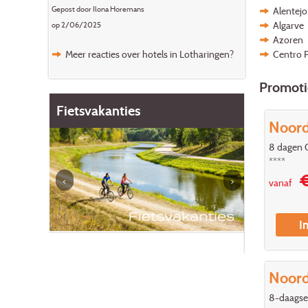
Gepost door Ilona Horemans
Alentejo
Algarve
op 2/06/2025
Azoren
Meer reacties over hotels in Lotharingen?
Centro P
Promoti
Europa
Fietsvakanties
Charme h
Noord
Spanje
8 dagen 
****
€
vanaf
I
Noord
8-daagse