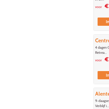
€ 
voor
I
Centr
4 dagen 
Retrea...
€
voor
I
Alent
9-daagse 
Verblijf i...