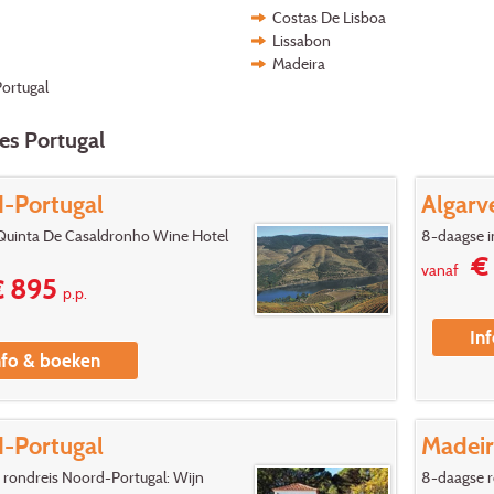
Costas De Lisboa
Lissabon
Madeira
ortugal
es Portugal
otels Paradores
Charme hotels Solares
-Portugal
Algarv
Portugal
Quinta De Casaldronho Wine Hotel
8-daagse i
€ 
vanaf
 895
p.p.
In
nfo & boeken
-Portugal
Madei
 rondreis Noord-Portugal: Wijn
8-daagse r