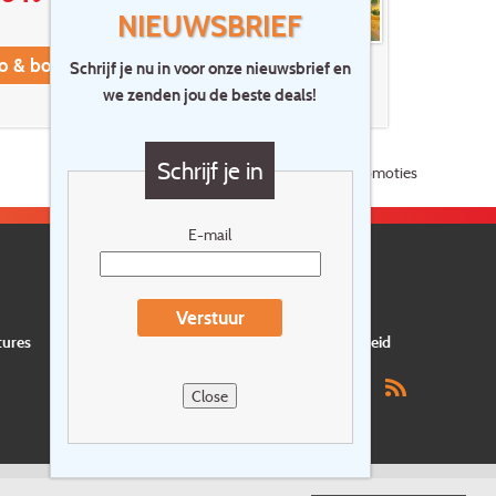
NIEUWSBRIEF
fo & boeken
Schrijf je nu in voor onze nieuwsbrief en
we zenden jou de beste deals!
Schrijf je in
Meer promoties
E-mail
Verstuur
tures
Privacyverklaring
Verzekering
Duurzaamheid
Close