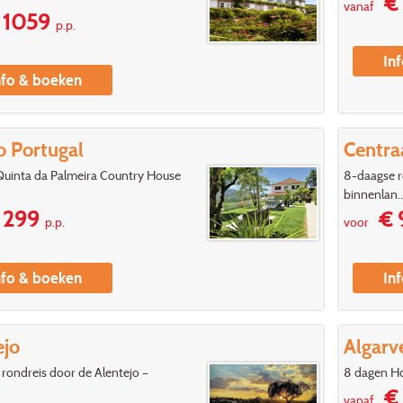
€ 
vanaf
1059
p.p.
In
nfo & boeken
o Portugal
Centra
Quinta da Palmeira Country House
8-daagse r
binnenlan..
 299
€ 
p.p.
voor
nfo & boeken
In
ejo
Algarv
rondreis door de Alentejo –
8 dagen Ho
€ 
vanaf