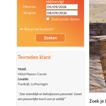
(dd/mm/jjjj)
Heenreis
Terugreis
Zoek zonder datum
Reis je met kinderen?
Tevreden klant
Hotel:
Hôtel Maison Carrée
Locatie:
Frankrijk, Lotharingen
“ Zeer vriendelijk en behulpzaam personeel. Geven
een persoonlijke touch aan je verblijf ”
Zoek je 