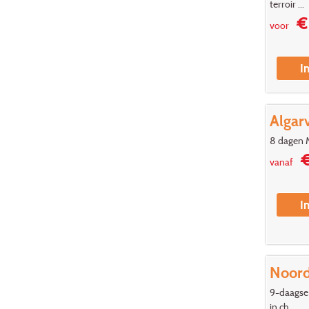
terroir ...
€ 
voor
I
Algar
8 dagen 
€
vanaf
I
Noord
9-daagse 
in ch...