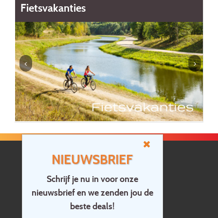
Fietsvakanties
C
NIEUWSBRIEF
Schrijf je nu in voor onze
nieuwsbrief en we zenden jou de
Home
beste deals!
Contact