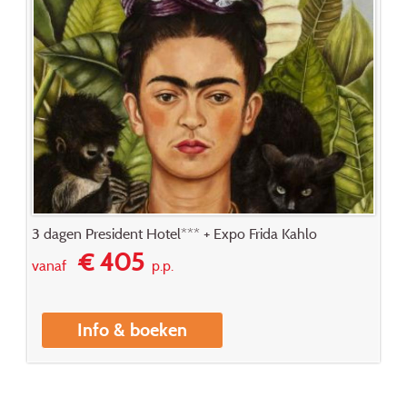
3 dagen President Hotel*** + Expo Frida Kahlo
€ 405
vanaf
p.p.
Info & boeken