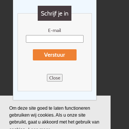
Vragen?
Schrijf je in
Cadeaubon
Nieuwsbrief
E-mail
Extras
Reisvoorwaarden
Verstuur
Over Holidayline.be
Sitemap
Close
Vacatures
Privacyverklaring
Verzekering
Om deze site goed te laten functioneren
gebruiken wij cookies. Als u onze site
Duurzaamheid
gebruikt, gaat u akkoord met het gebruik van