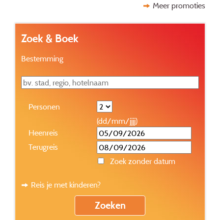
Meer promoties
Zoek & Boek
Bestemming
Personen
(dd/mm/jjjj)
Heenreis
Terugreis
Zoek zonder datum
Reis je met kinderen?