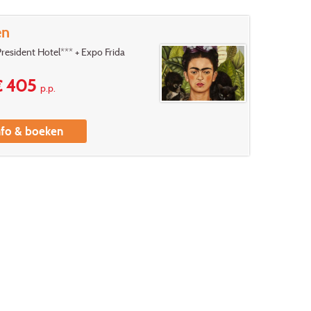
en
resident Hotel*** + Expo Frida
 405
p.p.
nfo & boeken