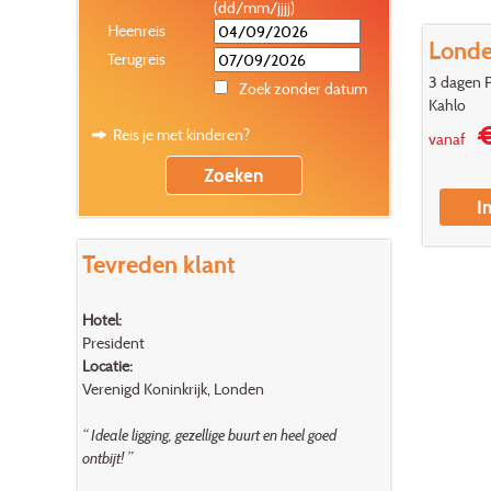
(dd/mm/jjjj)
Heenreis
Lond
Terugreis
3 dagen P
Zoek zonder datum
Kahlo
€
Reis je met kinderen?
vanaf
I
Tevreden klant
Hotel:
President
Locatie:
Verenigd Koninkrijk, Londen
“ Ideale ligging, gezellige buurt en heel goed
ontbijt! ”