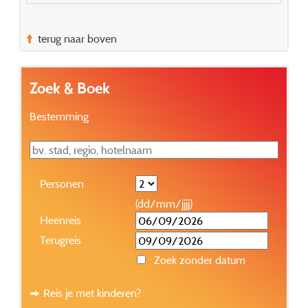
terug naar boven
Zoek & Boek
Bestemming
Personen
(dd/mm/jjjj)
Heenreis
Terugreis
Zoek zonder datum
Reis je met kinderen?