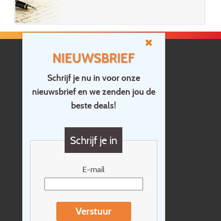
NIEUWSBRIEF
Schrijf je nu in voor onze
nieuwsbrief en we zenden jou de
Home
beste deals!
Contact
Vragen?
Schrijf je in
Cadeaubon
Nieuwsbrief
E-mail
Extras
Reisvoorwaarden
Verstuur