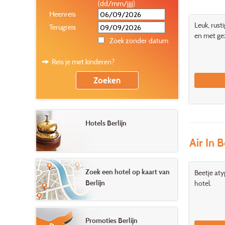
(dd/mm/jjjj)
Heenreis
Leuk, rust
Terugreis
en met gez
Zoek zonder datum
Reis je met kinderen?
Hotels Berlijn
Air In B
Zoek een hotel op kaart van
Beetje aty
Berlijn
hotel.
Promoties Berlijn