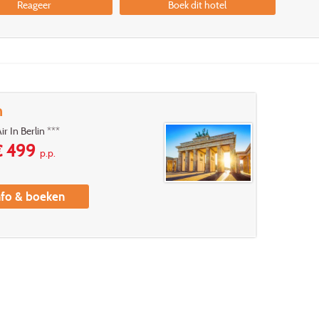
Reageer
Boek dit hotel
n
r In Berlin ***
 499
p.p.
nfo & boeken