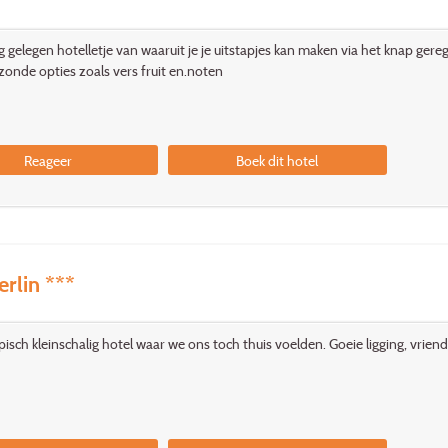
ig gelegen hotelletje van waaruit je je uitstapjes kan maken via het knap gere
onde opties zoals vers fruit en.noten
Reageer
Boek dit hotel
erlin ***
pisch kleinschalig hotel waar we ons toch thuis voelden. Goeie ligging, vrie