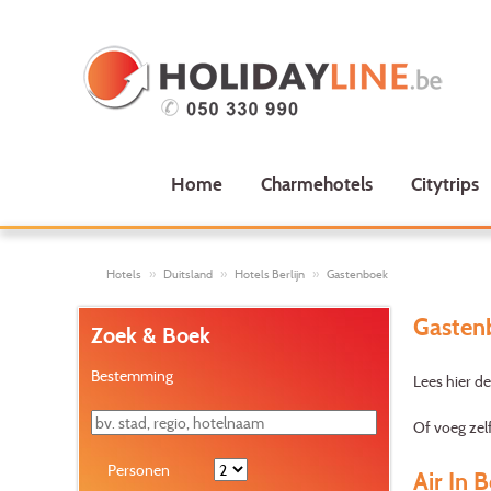
Home
Charmehotels
Citytrips
Hotels
Duitsland
Hotels Berlijn
Gastenboek
Gastenb
Zoek & Boek
Bestemming
Lees hier de
Of voeg zel
Personen
Air In B