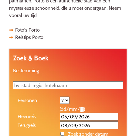
palmlanen. Porto is een authentieke stad van een
mysterieuze schoonheid, die u moet ondergaan. Neem
vooral uw tijd …
Foto's Porto
Reistips Porto
Zoek & Boek
Bestemming
Personen
(dd/mm/jjjj)
Heenreis
Terugreis
Zoek zonder datum