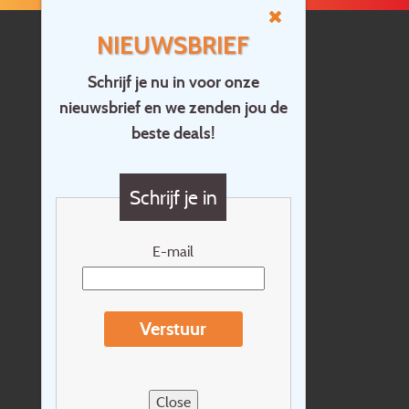
NIEUWSBRIEF
Schrijf je nu in voor onze
nieuwsbrief en we zenden jou de
Home
beste deals!
Contact
Vragen?
Schrijf je in
Cadeaubon
Nieuwsbrief
E-mail
Extras
Reisvoorwaarden
Verstuur
Over Holidayline.be
Sitemap
Close