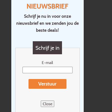
NIEUWSBRIEF
Schrijf je nu in voor onze
nieuwsbrief en we zenden jou de
Home
beste deals!
Contact
Vragen?
Schrijf je in
Cadeaubon
Nieuwsbrief
E-mail
Extras
Reisvoorwaarden
Verstuur
Over Holidayline.be
Sitemap
Close
Vacatures