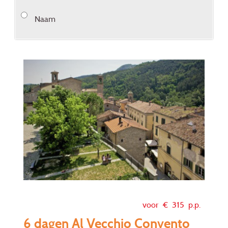
Naam
voor €
315
p.p.
6 dagen Al Vecchio Convento