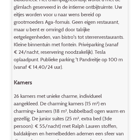
glimlach geserveerd in de intieme ontbijtruimte. Uw
eitjes worden voor u naar wens bereid op
grootmoeders Aga-fornuis. Geen eigen restaurant,
maar u bent er omringd door talrijke
eetgelegenheden, van bistro's tot sterren­restaurants.
Kleine binnentuin met fontein. Privéparking (vanaf
€ 24/nacht, reservering noodzakelijk). Tesla
oplaadpunt. Publieke parking 't Pandreitje op 100 m
(vanaf € 14,40/24 uur).
Kamers
26 kamers met unieke charme, individueel
aangekleed. De charming kamers (15 m²) en
charming+ kamers (18 m², bubbelbad) ogen warm en
gezellig. De junior suites (25 m², extra bed (3de
persoon): € 55/nacht) met Ralph Lauren stoffen,
baldakijnen en hemelbedden ademen een sfeer van