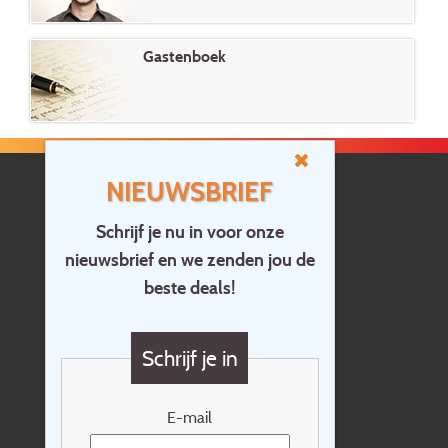
Gastenboek
NIEUWSBRIEF
Schrijf je nu in voor onze
nieuwsbrief en we zenden jou de
Home
beste deals!
Contact
Vragen?
Schrijf je in
Cadeaubon
Nieuwsbrief
E-mail