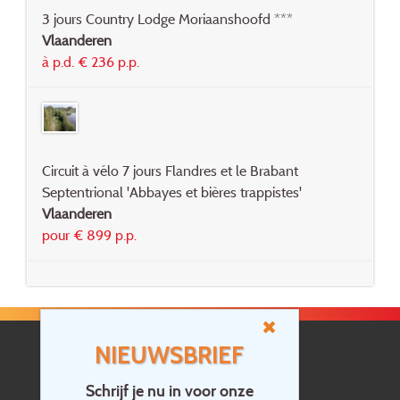
3 jours Country Lodge Moriaanshoofd ***
Vlaanderen
à p.d. € 236 p.p.
Circuit à vélo 7 jours Flandres et le Brabant
Septentrional 'Abbayes et bières trappistes'
Vlaanderen
pour € 899 p.p.
NIEUWSBRIEF
Schrijf je nu in voor onze