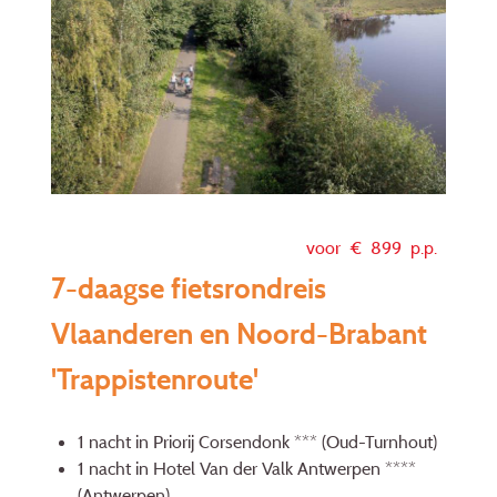
voor €
899
p.p.
7-daagse fietsrondreis
Vlaanderen en Noord-Brabant
'Trappistenroute'
1 nacht in Priorij Corsendonk *** (Oud-Turnhout)
1 nacht in Hotel Van der Valk Antwerpen ****
(Antwerpen)