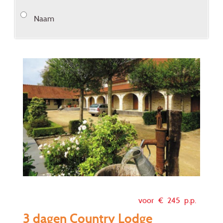
Naam
voor €
245
p.p.
3 dagen Country Lodge