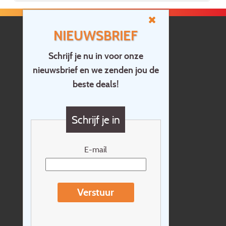
NIEUWSBRIEF
Schrijf je nu in voor onze
nieuwsbrief en we zenden jou de
Home
beste deals!
Contact
Vragen?
Schrijf je in
Cadeaubon
Nieuwsbrief
E-mail
Extras
Reisvoorwaarden
Verstuur
Over Holidayline.be