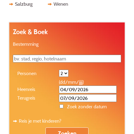
Salzburg
Wenen
Zoek & Boek
Bestemming
Personen
(dd/mm/jjjj)
Heenreis
Terugreis
Zoek zonder datum
Reis je met kinderen?