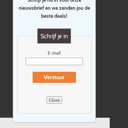
nieuwsbrief en we zenden jou de
Home
beste deals!
Contact
Vragen?
Schrijf je in
Cadeaubon
Nieuwsbrief
E-mail
Extras
Reisvoorwaarden
Verstuur
Over Holidayline.be
Sitemap
Close
Vacatures
Privacyverklaring