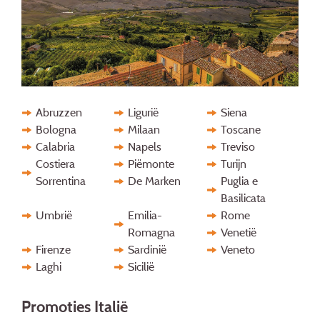
Abruzzen
Ligurië
Siena
Bologna
Milaan
Toscane
Calabria
Napels
Treviso
Costiera
Piëmonte
Turijn
Sorrentina
De Marken
Puglia e
Basilicata
Umbrië
Emilia-
Rome
Romagna
Venetië
Firenze
Sardinië
Veneto
Laghi
Sicilië
Promoties Italië