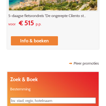
5-daagse fietsrondreis 'De ongerepte Cilento st...
€ 515
voor
p.p.
Info & boeken
Meer promoties
Zoek & Boek
Bestemming