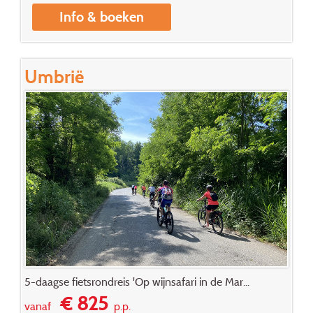
Info & boeken
Umbrië
5-daagse fietsrondreis 'Op wijnsafari in de Mar...
€ 825
vanaf
p.p.