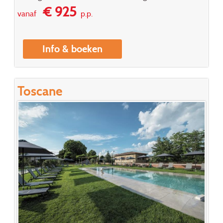
€ 925
vanaf
p.p.
Info & boeken
Toscane