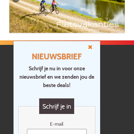
NIEUWSBRIEF
Schrijf je nu in voor onze
nieuwsbrief en we zenden jou de
Home
beste deals!
Contact
Vragen?
Schrijf je in
Cadeaubon
Nieuwsbrief
E-mail