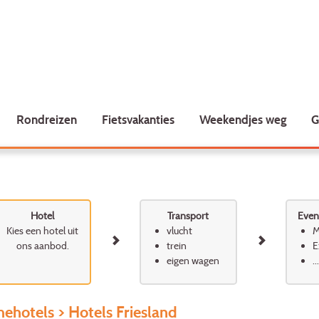
Rondreizen
Fietsvakanties
Weekendjes weg
G
Hotel
Transport
Event
Kies een hotel uit
vlucht
M
ons aanbod.
trein
E
eigen wagen
...
ehotels
> Hotels Friesland