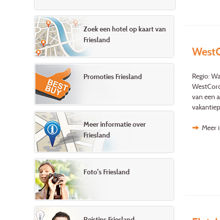
Zoek een hotel op kaart van
Friesland
WestC
Regio: Wa
Promoties Friesland
WestCord 
van een a
vakantiep
Meer informatie over
Meer 
Friesland
Foto's Friesland
Reistips Friesland