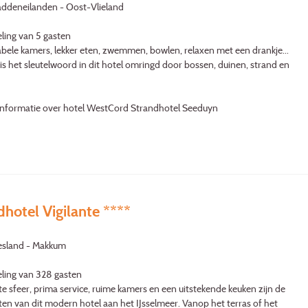
addeneilanden - Oost-Vlieland
ling van 5 gasten
ele kamers, lekker eten, zwemmen, bowlen, relaxen met een drankje...
is het sleutelwoord in dit hotel omringd door bossen, duinen, strand en
informatie over hotel WestCord Strandhotel Seeduyn
hotel Vigilante ****
iesland - Makkum
ling van 328 gasten
te sfeer, prima service, ruime kamers en een uitstekende keuken zijn de
ten van dit modern hotel aan het IJsselmeer. Vanop het terras of het