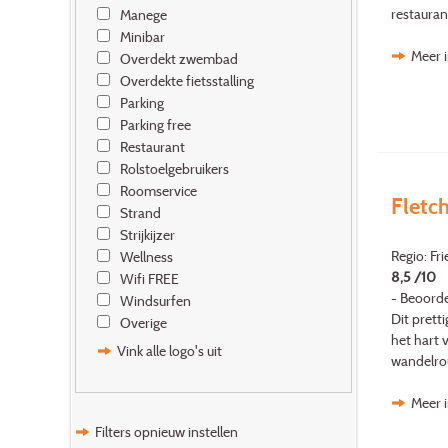
restauran
Manege
Minibar
Meer i
Overdekt zwembad
Overdekte fietsstalling
Parking
Parking free
Restaurant
Rolstoelgebruikers
Roomservice
Fletc
Strand
Strijkijzer
Regio: Fr
Wellness
8,5 /10
Wifi FREE
- Beoorde
Windsurfen
Dit pretti
Overige
het hart 
Vink alle logo's uit
wandelrout
Meer i
Filters opnieuw instellen