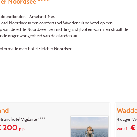
her Noordsee ****
addeneilanden - Ameland-Nes
Hotel Noordsee is een comfortabel Waddeneilandhotel op een
 van de echte Noordzee. De inrichting is stijlvol en warm, en straalt de
nde ongedwongenheid van de eilanden uit. ...
nformatie over hotel Fletcher Noordsee
land
Wadden
trandhotel Vigilante ****
4 dagen We
 200
€ 
p.p.
vanaf