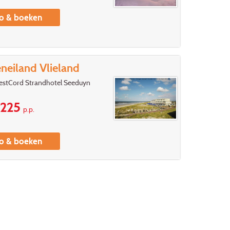
fo & boeken
eiland Vlieland
estCord Strandhotel Seeduyn
225
p.p.
fo & boeken