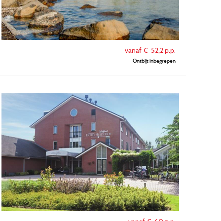
vanaf €
52,2
p.p.
Ontbijt inbegrepen