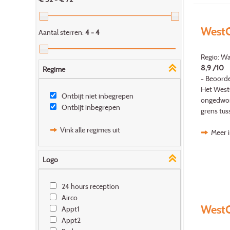
WestC
Aantal sterren:
4 - 4
Regio: Wa
8,9 /10
Regime
- Beoorde
Het WestC
Ontbijt niet inbegrepen
ongedwon
Ontbijt inbegrepen
grens tuss
Vink alle regimes uit
Meer 
Logo
24 hours reception
Airco
WestC
Appt1
Appt2