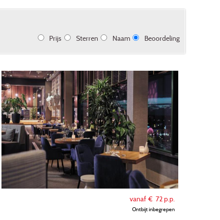
Prijs
Sterren
Naam
Beoordeling
vanaf €
72
p.p.
Ontbijt inbegrepen