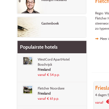
Fletc
Regio: W
Fletcher 
steenworp
Gastenboek
zo typere
Meer i
Populairste hotels
WestCord ApartHotel
Boschrijck
Friesland
vanaf € 54 p.p.
Fries
Fletcher Noordsee
Friesland
4 dagen S
vanaf € 61 p.p.
€
vanaf