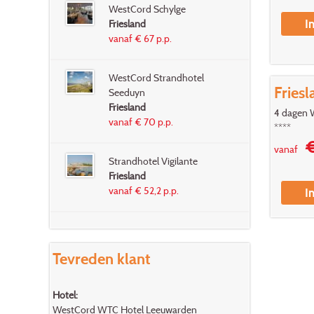
WestCord Schylge
I
Friesland
vanaf € 67 p.p.
WestCord Strandhotel
Fries
Seeduyn
Friesland
4 dagen 
vanaf € 70 p.p.
****
€
vanaf
Strandhotel Vigilante
Friesland
vanaf € 52,2 p.p.
I
Tevreden klant
Hotel:
WestCord WTC Hotel Leeuwarden