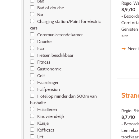
Bad
Regio: W
Bad of douche
8,9 /10
Bar
- Beoorde
Charging station/Point for electric
Comfortab
cars
Genieten 
Communicerende kamer
zee.
Douche
Eco
Meer 
Fietsen beschikbaar
Fitness
Gastronomie
Golf
Haardroger
Halfpension
Strand
Hotel op minder dan 500m van
bushalte
Huisdieren
Regio: Fr
Kindvriendelijk
8,7 /10
Kluisje
- Beoorde
Koffiezet
Een relax
troefkaar
Lift