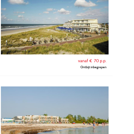
vanaf €
70
p.p.
Ontbijt inbegrepen