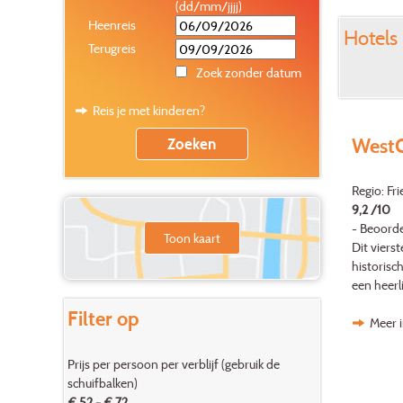
(dd/mm/jjjj)
Heenreis
Hotels 
Terugreis
Zoek zonder datum
Reis je met kinderen?
WestC
Regio: Fr
9,2 /10
- Beoorde
Toon kaart
Dit viers
historisc
een heerli
Filter op
Meer 
Prijs per persoon per verblijf (gebruik de
schuifbalken)
€ 52 - € 72