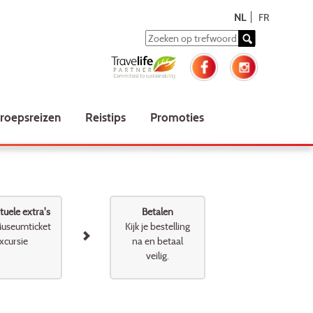
NL
FR
roepsreizen
Reistips
Promoties
uele extra's
Betalen
useumticket
Kijk je bestelling
xcursie
na en betaal
veilig.