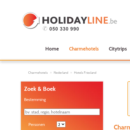
Home
Charmehotels
Citytrips
Charmehotels
Nederland
Hotels Friesland
Zoek & Boek
Bestemming
Personen
Charm