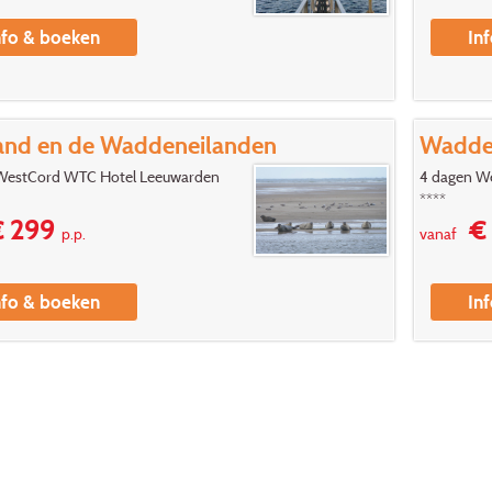
nfo & boeken
In
land en de Waddeneilanden
Wadden
WestCord WTC Hotel Leeuwarden
4 dagen W
****
 299
€ 
p.p.
vanaf
nfo & boeken
In