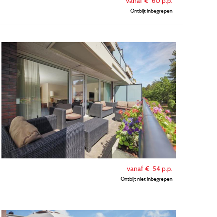
vanaf €
60
p.p.
Ontbijt inbegrepen
vanaf €
54
p.p.
Ontbijt niet inbegrepen