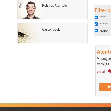
Reistips Alentejo
Filter 
****
*****
Gastenboek
None
Alent
9-daagse 
Verblijf i...
€
vanaf
I