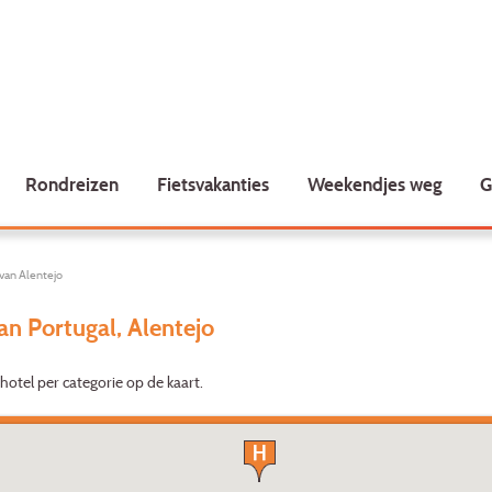
Rondreizen
Fietsvakanties
Weekendjes weg
G
 van Alentejo
an Portugal, Alentejo
 hotel per categorie op de kaart.