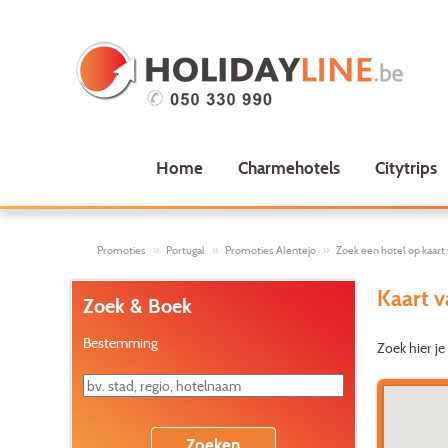
Home
Charmehotels
Citytrips
Promoties
Portugal
Promoties Alentejo
Zoek een hotel op kaart
Kaart v
Zoek & Boek
Bestemming
Zoek hier je