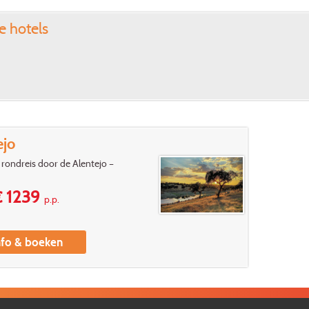
de hotels
ejo
rondreis door de Alentejo –
 1239
p.p.
nfo & boeken