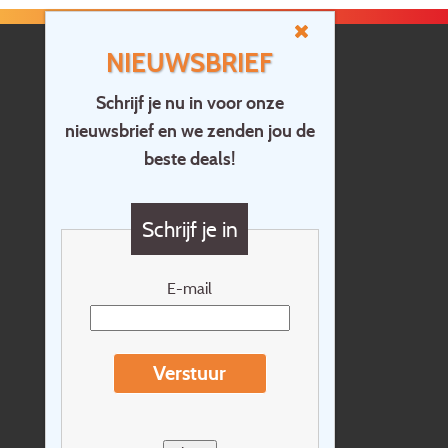
NIEUWSBRIEF
Schrijf je nu in voor onze
nieuwsbrief en we zenden jou de
Home
beste deals!
Contact
Vragen?
Schrijf je in
Cadeaubon
Nieuwsbrief
E-mail
Extras
Reisvoorwaarden
Verstuur
Over Holidayline.be
Sitemap