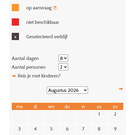
op aanvraag
niet beschikbaar
x
Geselecteerd verblijf
Aantal dagen
Aantal personen
Reis je met kinderen?
ma
di
wo
do
vr
za
zo
1
2
3
4
5
6
7
8
9