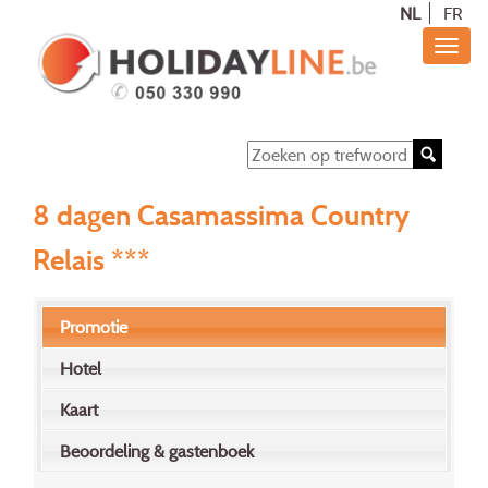
NL
FR
8 dagen Casamassima Country
Relais ***
Promotie
Hotel
Kaart
Beoordeling & gastenboek