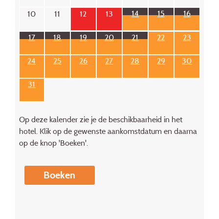
14
15
16
10
11
12
13
17
18
19
20
21
22
23
24
25
26
27
28
29
30
31
Op deze kalender zie je de beschikbaarheid in het
hotel. Klik op de gewenste aankomstdatum en daarna
op de knop 'Boeken'.
Boeken