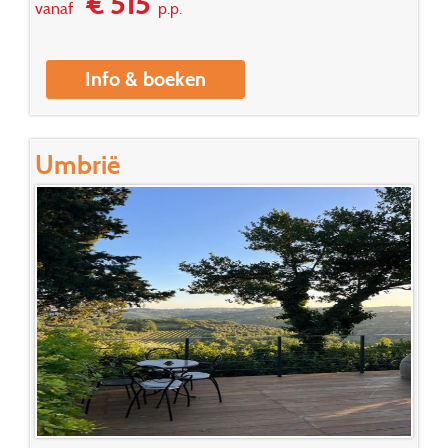
€ 515
vanaf
p.p.
Info & boeken
Umbrië