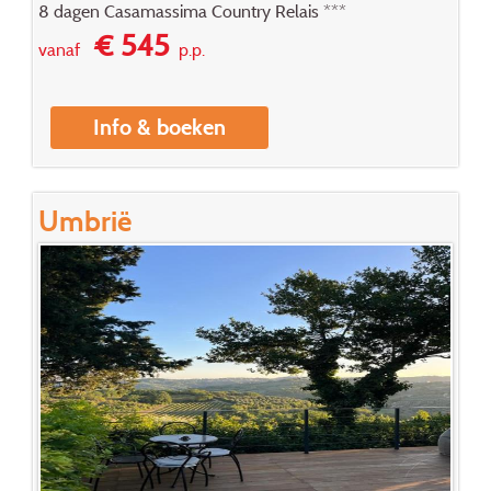
8 dagen Casamassima Country Relais ***
€ 545
vanaf
p.p.
Info & boeken
Umbrië