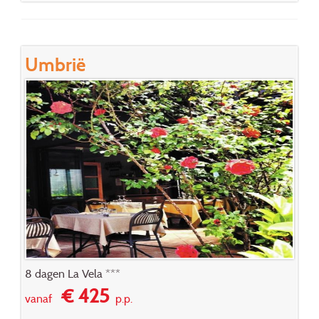
Umbrië
8 dagen La Vela ***
€ 425
vanaf
p.p.