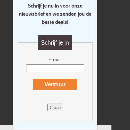
Schrijf je nu in voor onze
nieuwsbrief en we zenden jou de
Home
beste deals!
Contact
Vragen?
Schrijf je in
Cadeaubon
Nieuwsbrief
E-mail
Extras
Reisvoorwaarden
Verstuur
Over Holidayline.be
Sitemap
Close
Vacatures
Privacyverklaring