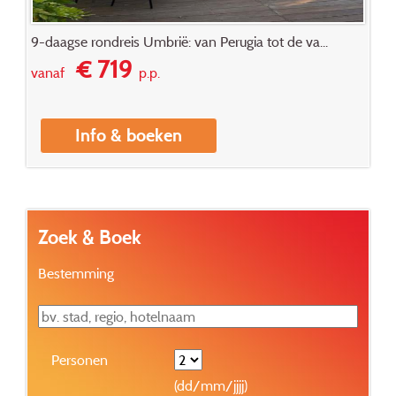
9-daagse rondreis Umbrië: van Perugia tot de va...
€ 719
vanaf
p.p.
Info & boeken
Zoek & Boek
Bestemming
Personen
(dd/mm/jjjj)