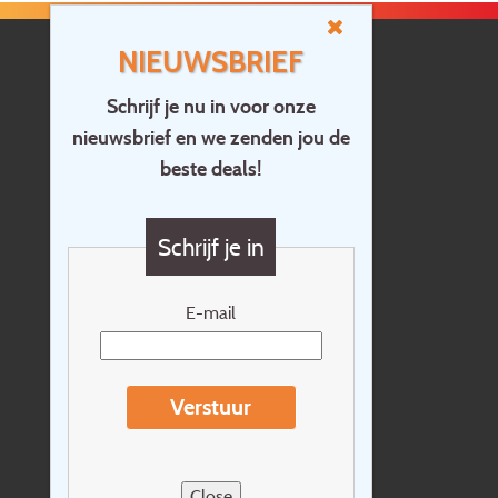
NIEUWSBRIEF
Schrijf je nu in voor onze
nieuwsbrief en we zenden jou de
Home
beste deals!
Contact
Vragen?
Schrijf je in
Cadeaubon
Nieuwsbrief
E-mail
Extras
Reisvoorwaarden
Verstuur
Over Holidayline.be
Sitemap
Close