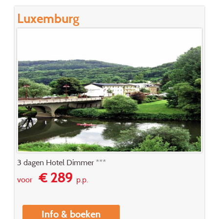
Luxemburg
3 dagen Hotel Dimmer ***
€ 289
voor
p.p.
Info & boeken