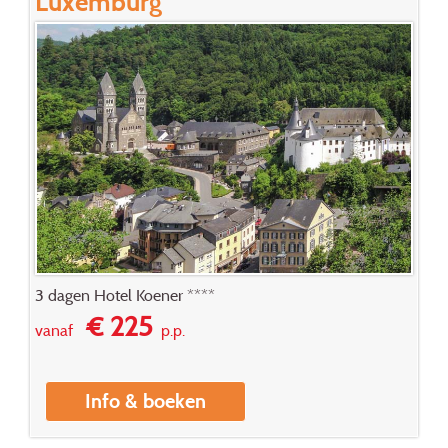
Luxemburg
3 dagen Hotel Koener ****
€ 225
vanaf
p.p.
Info & boeken