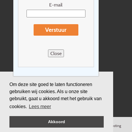
Nieuwsbrief
E-mail
Extras
Reisvoorwaarden
Verstuur
Over Holidayline.be
Sitemap
Close
Vacatures
Privacyverklaring
Verzekering
Om deze site goed te laten functioneren
gebruiken wij cookies. Als u onze site
Duurzaamheid
gebruikt, gaat u akkoord met het gebruik van
cookies.
Lees meer
Akkoord
©
Copyright
Holidayline
, 2000-
2026, All rights reserved.
Cloud hosting