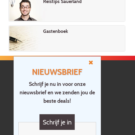
Reistips Sauerland
Gastenboek
NIEUWSBRIEF
Schrijf je nu in voor onze
nieuwsbrief en we zenden jou de
Home
beste deals!
Contact
Vragen?
Schrijf je in
Cadeaubon