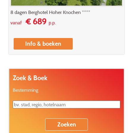
8 dagen Berghotel Hoher Knochen ****
€ 689
vanaf
p.p.
Info & boeken
Zoek & Boek
Bestemming