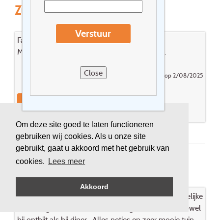
Zur Post Deudesfeld ***
Verstuur
Familiaal hotel. Vriendelijk personeel.
Mooie wandelingen vertrekkend vanuit hotel.
Close
Gepost door Venneman Hans op 2/08/2025
Reageer
Boek dit hotel
Om deze site goed te laten functioneren
gebruiken wij cookies. Als u onze site
gebruikt, gaat u akkoord met het gebruik van
cookies.
Lees meer
Zur Post Deudesfeld ***
Akkoord
Heel leuk hotelletje voor korte periode . Zeer vriendelijke
bediening , niets is hen teveel , ,uitgebreide keuze zowel
bij ontbijt als bij diner . Alles netjes en zeer mooie tuin .