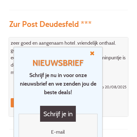
Zur Post Deudesfeld ***
zeer goed en aangenaam hotel .vriendelijk onthaal.
goed buffet.
een groot pluspunt is de gezellige tuin. enig minpuntje is
NIEUWSBRIEF
de gebrekkige wifi .
maar zeer zeker een hotel om aan te raden.
Schrijf je nu in voor onze
nieuwsbrief en we zenden jou de
Gepost door Van Meerbeeck Patrick op 20/08/2025
beste deals!
Reageer
Boek dit hotel
Schrijf je in
E-mail