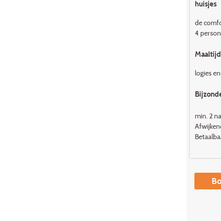
huisjes
de comfor
4 person
Maaltij
logies en
Bijzond
min. 2 n
Afwijken
Betaalbaa
Bo