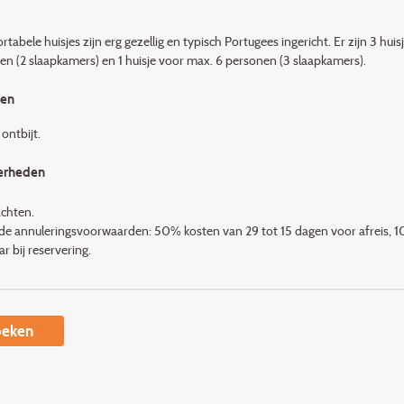
tabele huisjes zijn erg gezellig en typisch Portugees ingericht. Er zijn 3 hui
en (2 slaapkamers) en 1 huisje voor max. 6 personen (3 slaapkamers).
den
 ontbijt.
erheden
achten.
de annuleringsvoorwaarden: 50% kosten van 29 tot 15 dagen voor afreis, 1
r bij reservering.
eken