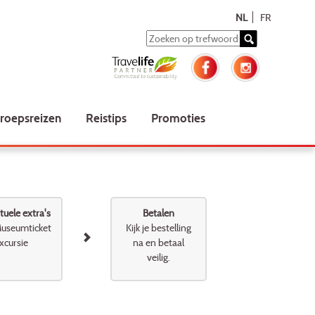
NL
FR
roepsreizen
Reistips
Promoties
uele extra's
Betalen
useumticket
Kijk je bestelling
xcursie
na en betaal
veilig.