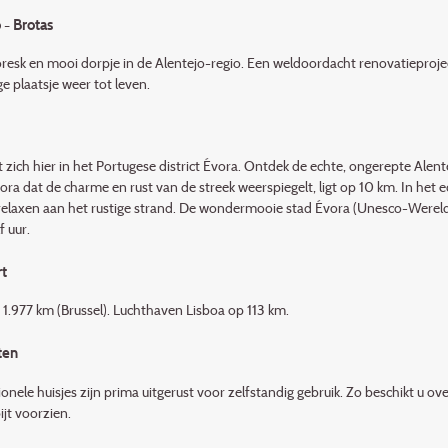
 - Brotas
oresk en mooi dorpje in de Alentejo-regio. Een weldoordacht renovatieprojec
ge plaatsje weer tot leven.
 zich hier in het Portugese district Évora. Ontdek de echte, ongerepte Alent
ora dat de charme en rust van de streek weerspiegelt, ligt op 10 km. In het
f relaxen aan het rustige strand. De wondermooie stad Évora (Unesco-Wereld
 uur.
t
 1.977 km (Brussel). Luchthaven Lisboa op 113 km.
ten
ionele huisjes zijn prima uitgerust voor zelfstandig gebruik. Zo beschikt u ov
jt voorzien.