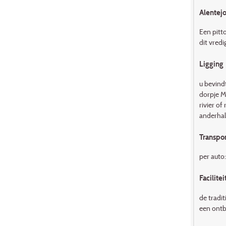
Alentejo
Een pitt
dit vredi
Ligging
u bevindt
dorpje M
rivier o
anderhalf
Transpor
per auto:
Facilitei
de tradit
een ontbi