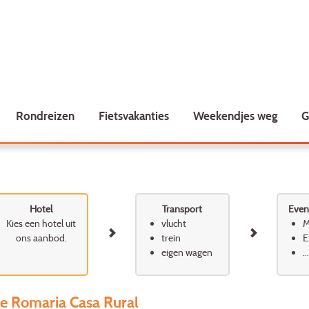
Rondreizen
Fietsvakanties
Weekendjes weg
G
Hotel
Transport
Event
Kies een hotel uit
vlucht
M
ons aanbod.
trein
E
eigen wagen
...
e Romaria Casa Rural