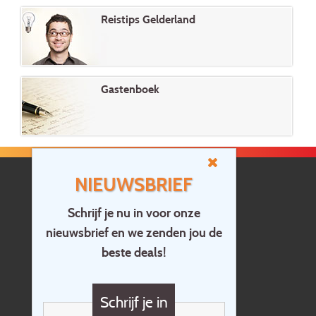
Reistips Gelderland
Gastenboek
NIEUWSBRIEF
Schrijf je nu in voor onze
nieuwsbrief en we zenden jou de
Home
beste deals!
Contact
Vragen?
Schrijf je in
Cadeaubon