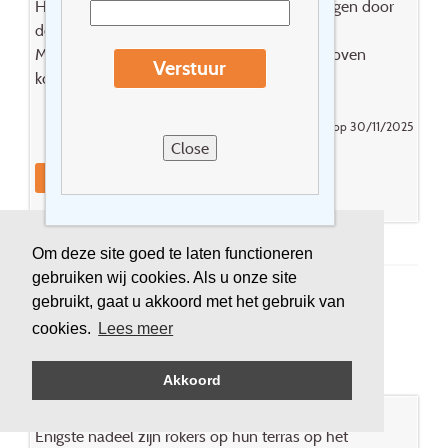
Het hote verdient opfrissingsbeurt,nu verborgen door
de mooie kerstversiering..
Meer licht in badkamer(makeup spiegel)en boven
Verstuur
koffiecorner zou weselijk zijn..
Gepost door Van Erwegen Monique op 30/11/2025
Close
Reageer
Boek dit hotel
Om deze site goed te laten functioneren
gebruiken wij cookies. Als u onze site
gebruikt, gaat u akkoord met het gebruik van
Fletcher Sparrenhorst-Veluwe
cookies.
Lees meer
****
Akkoord
Leuk hotel met veel mogelijkheden tot uitstapjes.
Enigste nadeel zijn rokers op hun terras op het