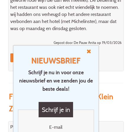
het restaurant was ook niet echt vriendelijk te noemen.
wij hadden ons verheugd op het andere restaurant
verbonden aan het hotel (met Michelinster), maar dat
was op maandag en dinsdag gesloten.
Gepost door De Pauw Anita op 19/03/2026
Reageer
Boek dit hotel
NIEUWSBRIEF
Schrijf je nu in voor onze
nieuwsbrief en we zenden jou de
beste deals!
Fletcher Hotel-Restaurant Klein
Zwitserland ****
Schrijf je in
Prijs/kwaliteit:goed
E-mail