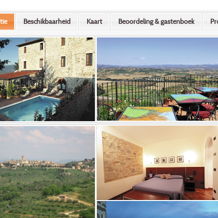
tie
Beschikbaarheid
Kaart
Beoordeling & gastenboek
Pr