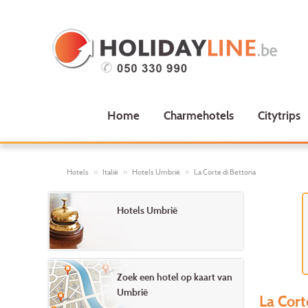
Home
Charmehotels
Citytrips
Hotels
Italië
Hotels Umbrië
La Corte di Bettona
Hotels Umbrië
Zoek een hotel op kaart van
Umbrië
La Cort