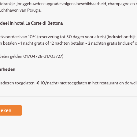
drankje. Jonggehuwden: upgrade volgens beschikbaarheid, champagne en ontb
luchthaven van Perugia.
eel in hotel La Corte di Bettona
kvoordeel van 10% (reservering tot 30 dagen voor afreis) (inclusief ontbijt 
 betalen + 1 nacht gratis of 12 nachten betalen + 2 nachten gratis (inclusief o
delen gelden 01/04/26-31/03/27)
erheden
isdieren toegelaten: € 10/nacht (niet toegelaten in het restaurant en de well
eken