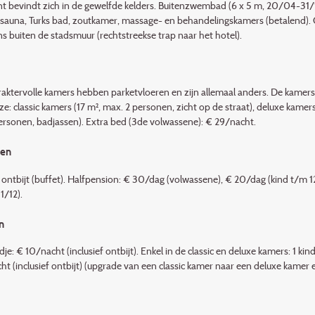
nt bevindt zich in de gewelfde kelders. Buitenzwembad (6 x 5 m, 20/04-31/10
sauna, Turks bad, zout­kamer, massage- en behandelingskamers (betalend). Gr
s buiten de stadsmuur (rechtstreekse trap naar het hotel).
raktervolle kamers hebben parketvloeren en zijn allemaal anders. De kamers 
e: classic kamers (17 m², max. 2 personen, zicht op de straat), deluxe kamers 
ersonen, badjassen). Extra bed (3de volwassene): € 29/nacht.
den
n ontbijt (buffet). Halfpension: € 30/dag (volwassene), € 20/dag (kind t/m 
1/12).
n
je: € 10/nacht (inclusief ontbijt). Enkel in de classic en deluxe kamers: 1 k
t (inclusief ontbijt) (upgrade van een classic kamer naar een deluxe kamer 