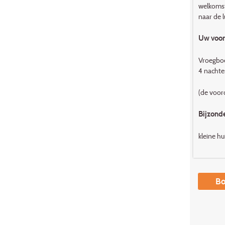
welkomst
naar de 
Uw voord
Vroegboe
4 nachten
(de voor
Bijzond
kleine hu
Bo