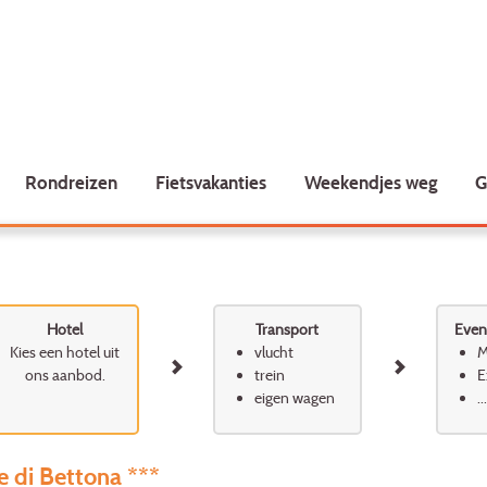
Rondreizen
Fietsvakanties
Weekendjes weg
G
Hotel
Transport
Event
Kies een hotel uit
vlucht
M
ons aanbod.
trein
E
eigen wagen
...
e di Bettona ***