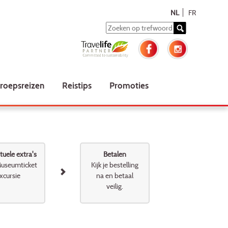
NL
FR
roepsreizen
Reistips
Promoties
uele extra's
Betalen
useumticket
Kijk je bestelling
xcursie
na en betaal
veilig.