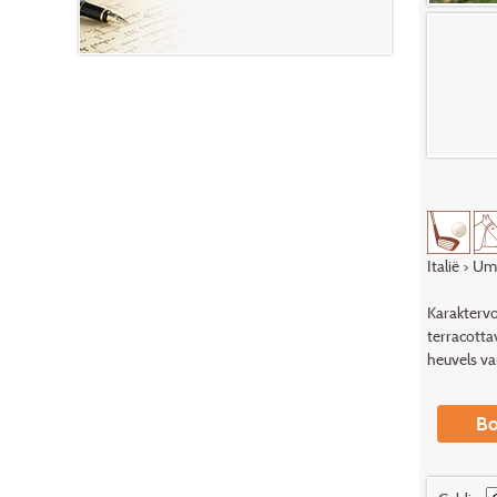
Italië
>
Um
Karaktervo
terracotta
heuvels va
Bo