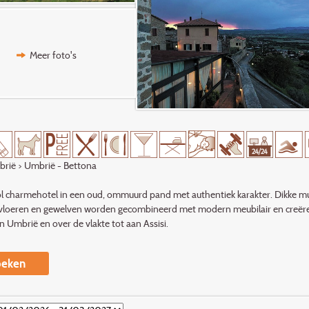
Meer foto's
brië
> Umbrië - Bettona
l charmehotel in een oud, ommuurd pand met authentiek karakter. Dikke mu
vloeren en gewelven worden gecombineerd met modern meubilair en creëren ee
n Umbrië en over de vlakte tot aan Assisi.
eken