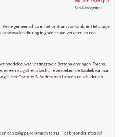
vanaf € 45,00 p.p.
Ontbijt inbegrepen
een kleine gemeenschap in het centrum van Umbrië. Het stadje
le stadswallen die nog in goede staat verkeren en een
ie het middeleeuwse vestingstadje Bettona omringen. Torens,
n een magnifiek uitzicht. Te bezoeken: de Basiliek van San
Angeli, het Oratorio S. Andrea met fresco's en schilderijen
te en een zalig panoramisch terras. Het bijzonder sfeervol