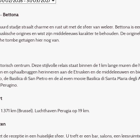
- Bettona
urd stadje straalt charme en rust uit met de sfeer van weleer. Bettona is 
ruskische origines en wist zijn middeleeuws karakter te behouden. De origine
che tombe getuigen hier nog van.
storisch centrum. Deze stijlvolle relais staat binnen de 1 km lange muren d
n en ophaalbruggen herinneren aan de Etrusken en de middeleeuwen en biede
, de Basilica di San Pietro en de al even mooie Basilica di Santa Maria degli 
 Perugino.
t
 1.371 km (Brussel). Luchthaven Perugia op 19 km.
ten
 de receptie in een huiselijke sfeer. U treft er een bar, salons, een leesruim