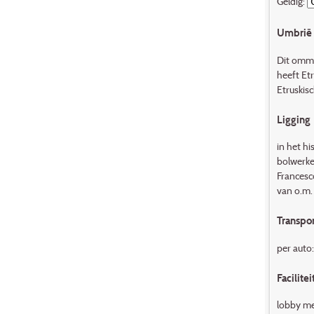
Geldig:
Umbrië 
Dit ommu
heeft Et
Etruskis
Ligging
in het hi
bolwerke
Francesco
van o.m.
Transpor
per auto:
Facilitei
lobby met