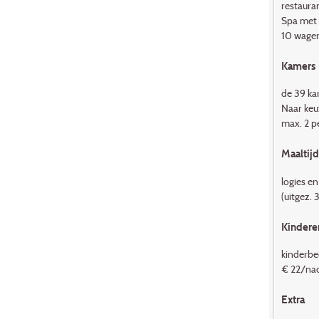
restaura
Spa met 
10 wagen
Kamers
de 39 ka
Naar keuz
max. 2 p
Maaltij
logies e
(uitgez. 3
Kindere
kinderbed
€ 22/nach
Extra