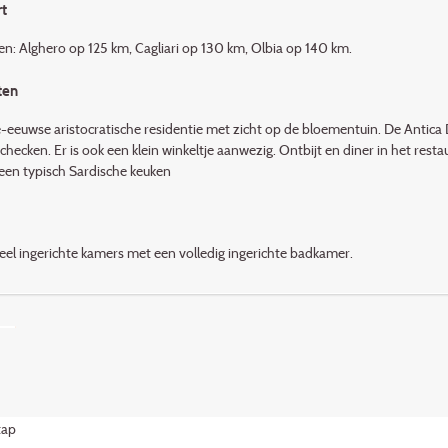
t
en: Alghero op 125 km, Cagliari op 130 km, Olbia op 140 km.
ten
-eeuwse aristocratische residentie met zicht op de bloementuin. De Antica 
tchecken. Er is ook een klein winkeltje aanwezig. Ontbijt en diner in het rest
 een typisch Sardische keuken
neel ingerichte kamers met een volledig ingerichte badkamer.
tap