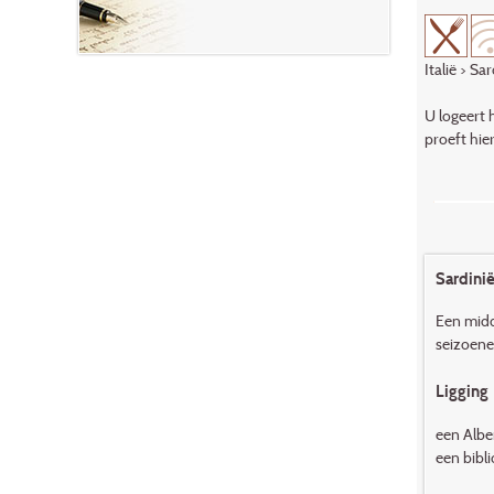
Italië
>
Sar
U logeert 
proeft hie
Sardinië
Een midd
seizoene
Ligging
een Albe
een bibli