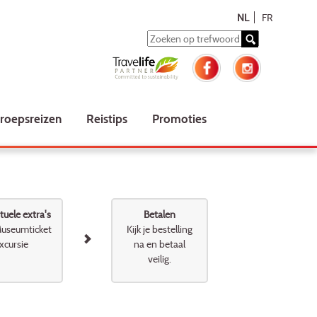
NL
FR
roepsreizen
Reistips
Promoties
uele extra's
Betalen
useumticket
Kijk je bestelling
xcursie
na en betaal
veilig.