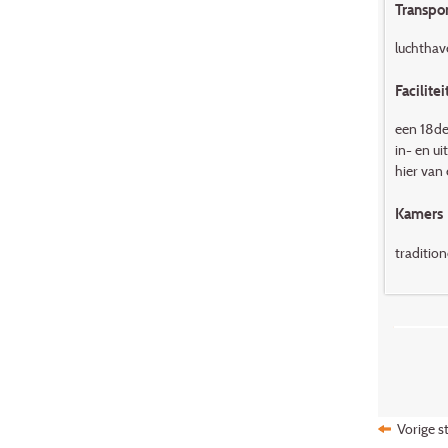
Transpor
luchthav
Facilitei
een 18de
in- en ui
hier van
Kamers
traditio
Vorige s