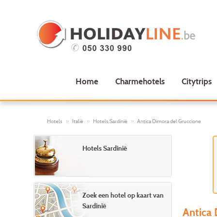
Home
Charmehotels
Citytrips
Hotels
Italië
Hotels Sardinië
Antica Dimora del Gruccione
Hotels Sardinië
Zoek een hotel op kaart van
Sardinië
Antica 