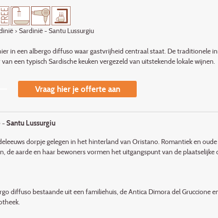
dinië
> Sardinië - Santu Lussurgiu
hier in een albergo diffuso waar gastvrijheid centraal staat. De traditionele
r van een typisch Sardische keuken vergezeld van uitstekende lokale wijnen.
Vraag hier je offerte aan
 - Santu Lussurgiu
eleeuws dorpje gelegen in het hinterland van Oristano. Romantiek en oude t
n, de aarde en haar bewoners vormen het uitgangspunt van de plaatselijke c
rgo diffuso bestaande uit een familiehuis, de Antica Dimora del Gruccione
otheek.