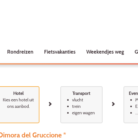
Rondreizen
Fietsvakanties
Weekendjes weg
G
Hotel
Transport
Event
Kies een hotel uit
vlucht
M
ons aanbod.
trein
E
eigen wagen
...
Dimora del Gruccione *