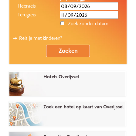
Heenreis
Terugreis
Zoek zonder datum
Reis je met kinderen?
Hotels Overijssel
Zoek een hotel op kaart van Overijssel