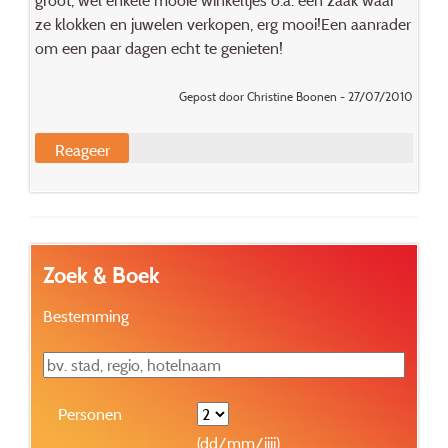
groot, wel enkele mooie winkeltjes o.a. een zaak waar
ze klokken en juwelen verkopen, erg mooi!Een aanrader
om een paar dagen echt te genieten!
Gepost door Christine Boonen - 27/07/2010
Reageer
Zoek & Boek
Bestemming
Personen
(dd/mm/jjjj)