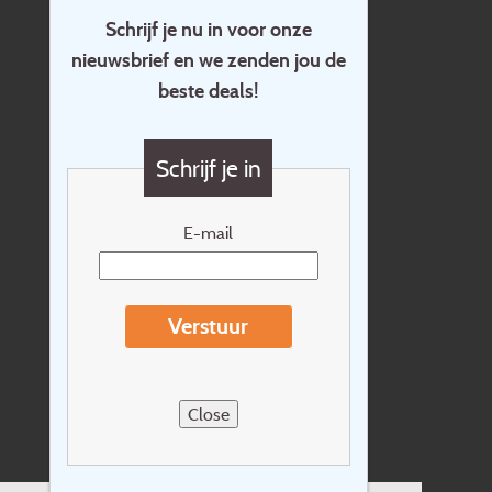
Schrijf je nu in voor onze
nieuwsbrief en we zenden jou de
Home
beste deals!
Contact
Vragen?
Schrijf je in
Cadeaubon
Nieuwsbrief
E-mail
Extras
Reisvoorwaarden
Verstuur
Over Holidayline.be
Sitemap
Close
Vacatures
Privacyverklaring