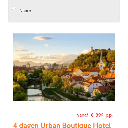
Naam
vanaf €
399
p.p.
4 dagen Urban Boutique Hotel