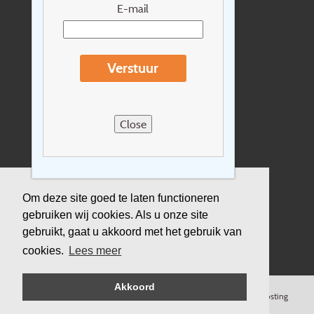
Nieuwsbrief
E-mail
Extras
Reisvoorwaarden
Verstuur
Over Holidayline.be
Sitemap
Close
Vacatures
Privacyverklaring
Verzekering
Om deze site goed te laten functioneren
gebruiken wij cookies. Als u onze site
Duurzaamheid
gebruikt, gaat u akkoord met het gebruik van
cookies.
Lees meer
Akkoord
©
Copyright
Holidayline
, 2000-
2026, All rights reserved.
Cloud hosting