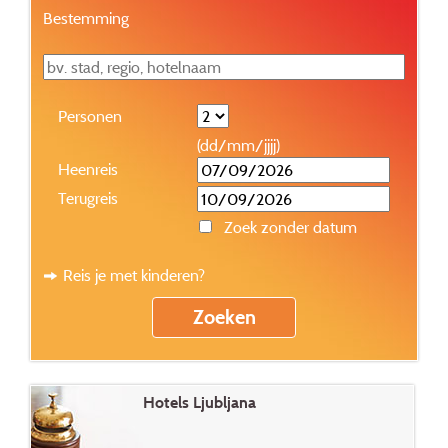
Bestemming
Personen
(dd/mm/jjjj)
Heenreis
Terugreis
Zoek zonder datum
Reis je met kinderen?
Hotels Ljubljana