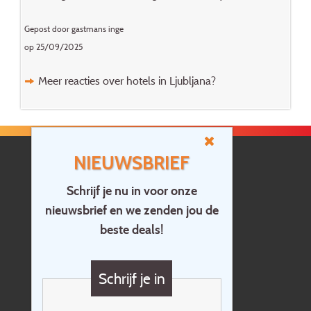
Gepost door gastmans inge
op 25/09/2025
Meer reacties over hotels in Ljubljana?
NIEUWSBRIEF
Schrijf je nu in voor onze
nieuwsbrief en we zenden jou de
Home
beste deals!
Contact
Vragen?
Schrijf je in
Cadeaubon