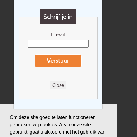
Vragen?
Schrijf je in
Cadeaubon
Nieuwsbrief
E-mail
Extras
Reisvoorwaarden
Verstuur
Over Holidayline.be
Sitemap
Close
Vacatures
Privacyverklaring
Verzekering
Om deze site goed te laten functioneren
gebruiken wij cookies. Als u onze site
Duurzaamheid
gebruikt, gaat u akkoord met het gebruik van