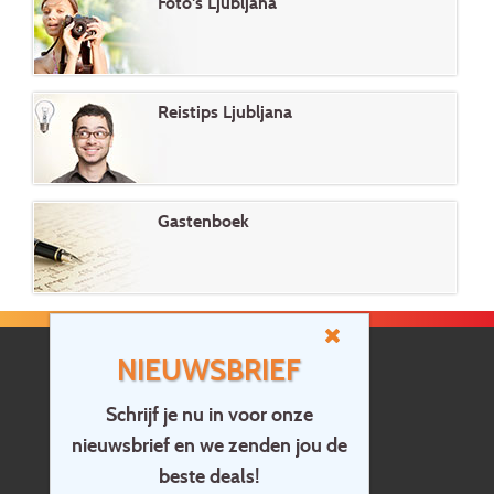
Foto's Ljubljana
Reistips Ljubljana
Gastenboek
NIEUWSBRIEF
Schrijf je nu in voor onze
nieuwsbrief en we zenden jou de
Home
beste deals!
Contact