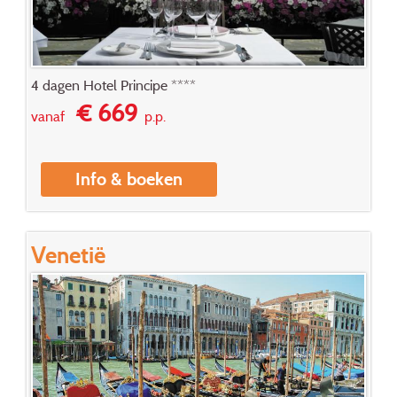
4 dagen Hotel Principe ****
€ 669
vanaf
p.p.
Info & boeken
Venetië