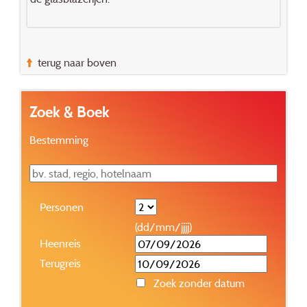
terug naar boven
Zoek & Boek
Bestemming
Personen
(dd/mm/jjjj)
Heenreis
Terugreis
Zoek zonder datum