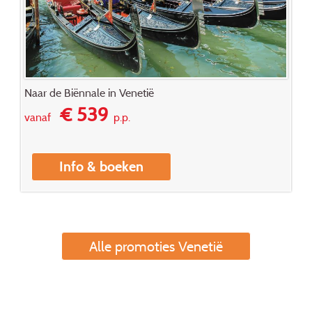
Naar de Biënnale in Venetië
€ 539
vanaf
p.p.
Info & boeken
Alle promoties Venetië