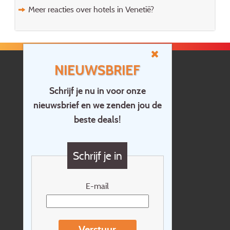
Meer reacties over hotels in Venetië?
NIEUWSBRIEF
Schrijf je nu in voor onze
nieuwsbrief en we zenden jou de
Home
beste deals!
Contact
Vragen?
Schrijf je in
Cadeaubon
Nieuwsbrief
E-mail
Extras
Reisvoorwaarden
Verstuur