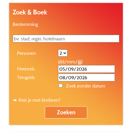
Zoek & Boek
Bestemming
Personen
(dd/mm/jjjj)
Heenreis
Terugreis
Zoek zonder datum
Reis je met kinderen?