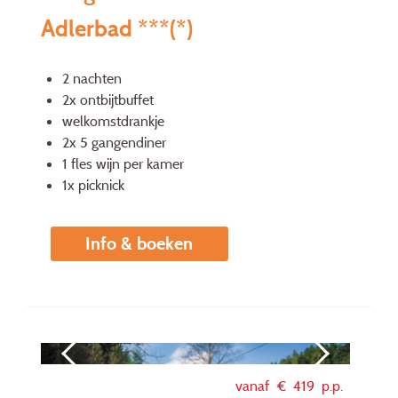
Adlerbad ***(*)
2 nachten
2x ontbijtbuffet
welkomstdrankje
2x 5 gangendiner
1 fles wijn per kamer
1x picknick
Info & boeken
vanaf €
419
p.p.