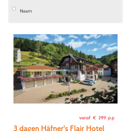
Naam
vanaf €
299
p.p.
3 dagen Häfner's Flair Hotel