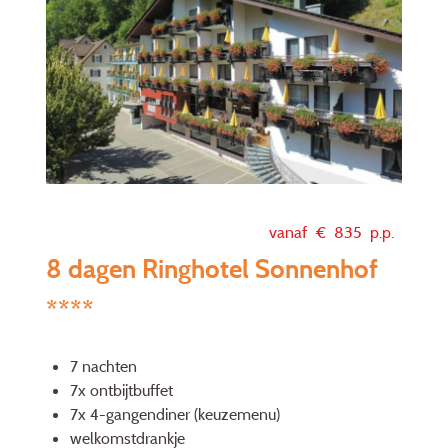
vanaf €
835
p.p.
8 dagen Ringhotel Sonnenhof
****
7 nachten
7x ontbijtbuffet
7x 4-gangendiner (keuzemenu)
welkomstdrankje