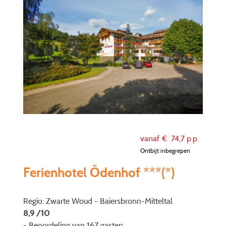
vanaf €
74,7
p.p.
Ontbijt inbegrepen
Ferienhotel Ödenhof ***(*)
Regio: Zwarte Woud - Baiersbronn-Mitteltal
8,9 /10
- Beoordeling van 167 gasten