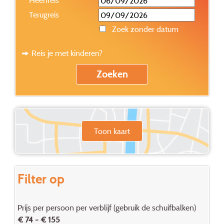
Terugreis
Zoek zonder datum
Reis je met kinderen?
Toon kaart
Filter op
Prijs per persoon per verblijf (gebruik de schuifbalken)
€ 74 - € 155