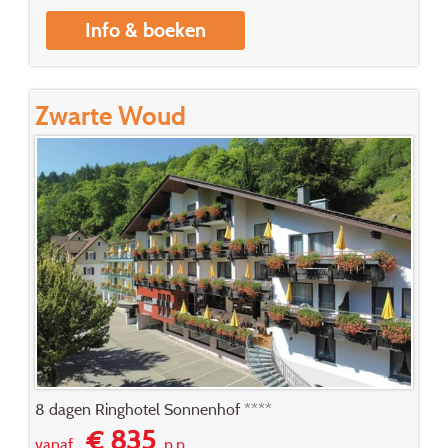
Info & boeken
Zwarte Woud
8 dagen Ringhotel Sonnenhof ****
€ 835
vanaf
p.p.