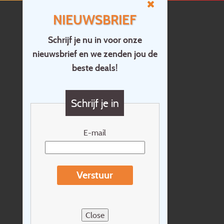
NIEUWSBRIEF
Schrijf je nu in voor onze
nieuwsbrief en we zenden jou de
Home
beste deals!
Contact
Vragen?
Schrijf je in
Cadeaubon
Nieuwsbrief
E-mail
Extras
Reisvoorwaarden
Verstuur
Over Holidayline.be
Sitemap
Close