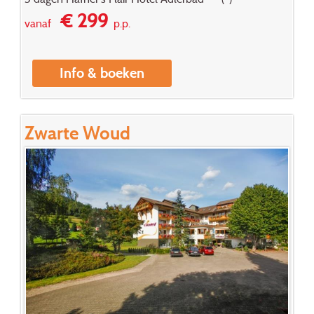
€ 299
vanaf
p.p.
Info & boeken
Zwarte Woud