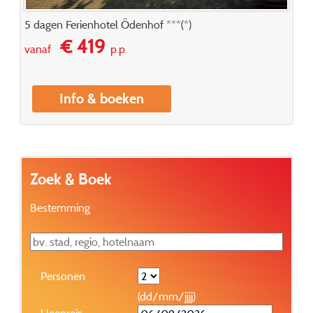
5 dagen Ferienhotel Ödenhof ***(*)
€ 419
vanaf
p.p.
Info & boeken
Zoek & Boek
Bestemming
Personen
(dd/mm/jjjj)
Heenreis