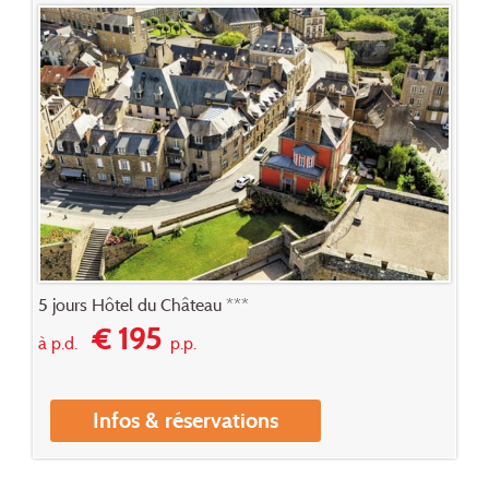
5 jours Hôtel du Château ***
€ 195
à p.d.
p.p.
Infos & réservations