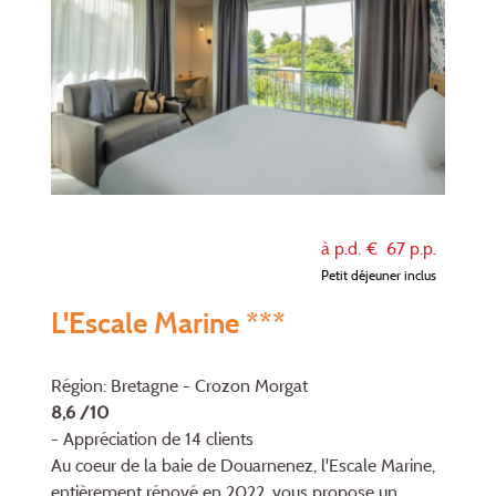
à p.d. €
67
p.p.
Petit déjeuner inclus
L'Escale Marine ***
Région: Bretagne - Crozon Morgat
8,6 /10
- Appréciation de 14 clients
Au coeur de la baie de Douarnenez, l'Escale Marine,
entièrement rénové en 2022, vous propose un