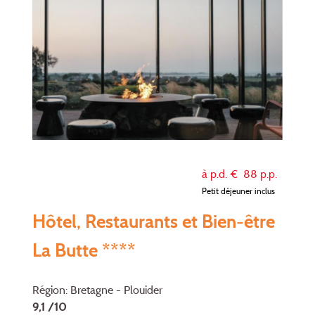
à p.d. €
88
p.p.
Petit déjeuner inclus
Hôtel, Restaurants et Bien-être
La Butte ****
Région: Bretagne - Plouider
9,1 /10