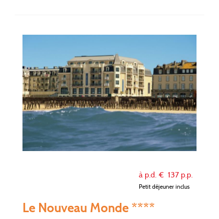
à p.d. €
137
p.p.
Petit déjeuner inclus
Le Nouveau Monde ****