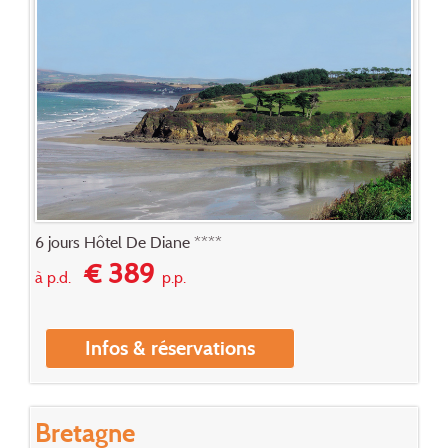
6 jours Hôtel De Diane ****
€ 389
à p.d.
p.p.
Infos & réservations
Bretagne