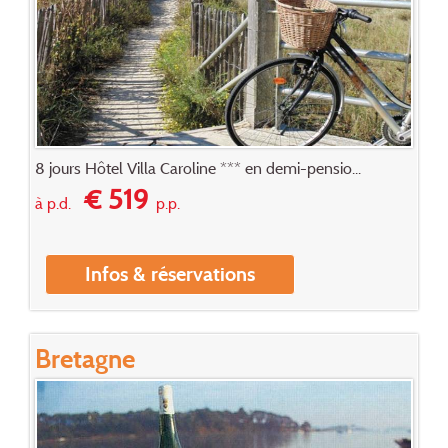
8 jours Hôtel Villa Caroline *** en demi-pensio...
€ 519
à p.d.
p.p.
Infos & réservations
Bretagne