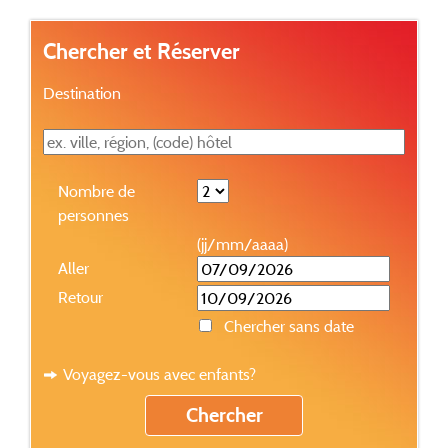
Chercher et Réserver
Destination
Nombre de
personnes
(jj/mm/aaaa)
Aller
Retour
Chercher sans date
Voyagez-vous avec enfants?