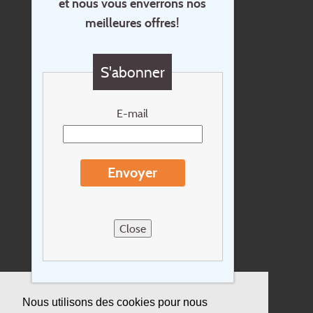
et nous vous enverrons nos
Accueil
meilleures offres!
Contact
Questions?
S'abonner
Chèque cadeau
Newsletter
E-mail
Extras
Conditions de voyage
Envoyer
Concernant Holidayline.be
Sitemap
Close
Postes vacants
privacy
Assurance
Nous utilisons des cookies pour nous