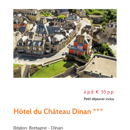
à p.d. €
55
p.p.
Petit déjeuner inclus
Hôtel du Château Dinan ***
Région: Bretagne - Dinan