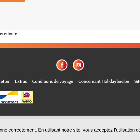
récédente
etter
Extras
Conditions de voyage
Concernant Holidayline.be
Si
© Copyright
Holidayline
, 2000-
2026, All rights reserved.
Cloud hosting by
ne correctement. En utilisant notre site, vous acceptez l'utilisation 