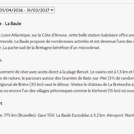
 - La Baule
 Loire Atlantique, sur la Côte d'Amour, cette belle station balnéaire offre un
 monde. La Baule propose de nombreuses activités et est devenue l'une des d
 La partie sud de la Bretagne bénéficie d'un microclimat.
n
ement de rêve avec accès direct à la plage Benoit. Le casino est à 1,3 km et
 de nature, le parcours autour des Granites de Batz-sur-Mer (3 h de randonn
égional de Brière (30 km) vaut le détour. Visitez le château de La Bretesche à
s ou encore l'un des villages pittoresques comme le Kerhinet (15 km) où v
t
e: 775 km (Bruxelles). Gare TGV: La Baule Escoublac à 3,2 km. Aéroport: Nant