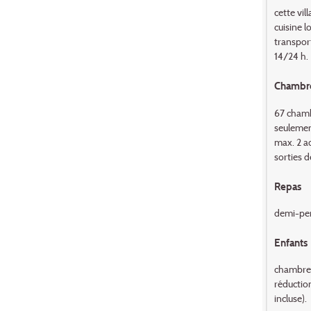
cette vil
cuisine l
transport
14/24 h.
Chambr
67 chambr
seulement
max. 2 ad
sorties d
Repas
demi-pens
Enfants
chambres 
réductio
incluse).