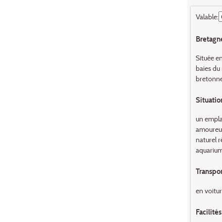
Valable:
Bretagne
Située en
baies du
bretonne.
Situatio
un emplac
amoureux
naturel r
aquarium
Transpor
en voitur
Facilités