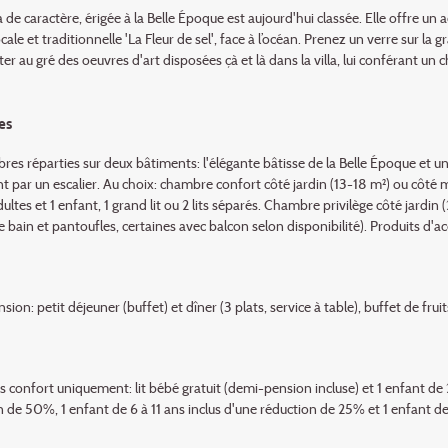
la de caractère, érigée à la Belle Époque est aujourd'hui classée. Elle offre un
ocale et traditionnelle 'La Fleur de sel', face à l’océan. Prenez un verre sur 
er au gré des oeuvres d'art disposées çà et là dans la villa, lui conférant un 
es
es réparties sur deux bâtiments: l'élégante bâtisse de la Belle Époque et un 
 par un escalier. Au choix: chambre confort côté jardin (13-18 m²) ou côté m
ultes et 1 enfant, 1 grand lit ou 2 lits séparés. Chambre privilège côté jardin
e bain et pantoufles, certaines avec balcon selon disponibilité). Produits d'acc
ion: petit déjeuner (buffet) et dîner (3 plats, service à table), buffet de fr
confort uniquement: lit bébé gratuit (demi-pension incluse) et 1 enfant de 
n de 50%, 1 enfant de 6 à 11 ans inclus d'une réduction de 25% et 1 enfant d