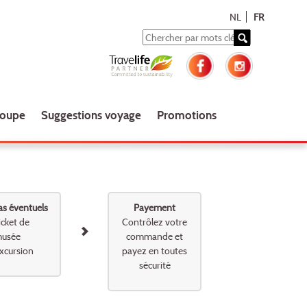
NL
FR
roupe
Suggestions voyage
Promotions
as éventuels
Payement
icket de
Contrôlez votre
usée
commande et
xcursion
payez en toutes
sécurité