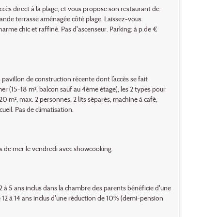
 accès direct à la plage, et vous propose son restaurant de
la grande terrasse aménagée côté plage. Laissez-vous
charme chic et raffiné. Pas d'ascenseur. Parking: à p.de €
pavillon de construction récente dont l’accès se fait
er (15-18 m², balcon sauf au 4ème étage), les 2 types pour
 (20 m², max. 2 personnes, 2 lits séparés, machine à café,
ueil. Pas de climatisation.
uits de mer le vendredi avec showcooking.
2 à 5 ans inclus dans la chambre des parents bénéficie d'une
e 12 à 14 ans inclus d'une réduction de 10% (demi-pension