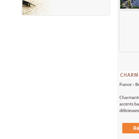
France
>
B
Charmante 
accents ba
délicieuse
Ré