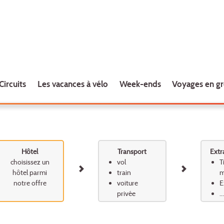
Circuits
Les vacances à vélo
Week-ends
Voyages en g
Hôtel
Transport
Extr
choisissez un
vol
T
hôtel parmi
train
m
notre offre
voiture
E
privée
...