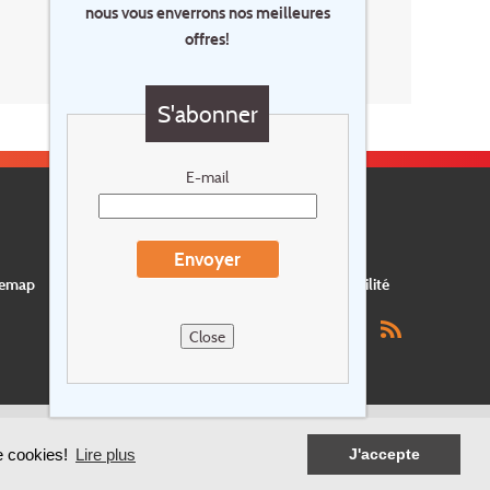
nous vous enverrons nos meilleures
offres!
S'abonner
E-mail
Envoyer
temap
Postes vacants
privacy
Assurance
Durabilité
Close
de cookies!
Lire plus
J'accepte