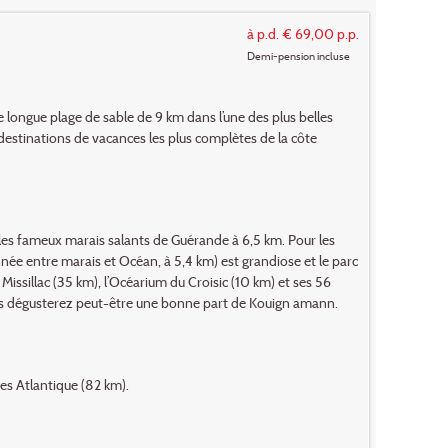
à p.d. € 69,00 p.p.
Demi-pension incluse
e longue plage de sable de 9 km dans l’une des plus belles
estinations de vacances les plus complètes de la côte
 les fameux marais salants de Guérande à 6,5 km. Pour les
ée entre marais et Océan, à 5,4 km) est grandiose et le parc
 Missillac (35 km), l’Océarium du Croisic (10 km) et ses 56
ous dégusterez peut-être une bonne part de Kouign amann.
es Atlantique (82 km).