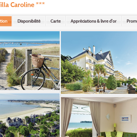
illa Caroline ***
tion
Disponibilité
Carte
Appréciations & livre d'or
Prom