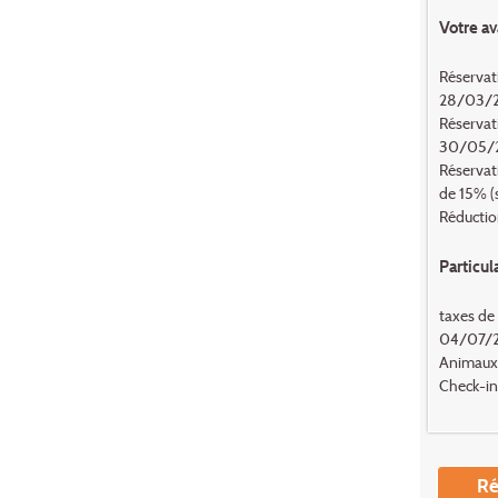
Votre av
Réservat
28/03/2
Réservat
30/05/2
Réservat
de 15% (
Réductio
Particul
taxes de 
04/07/26
Animaux d
Check-in 
Ré