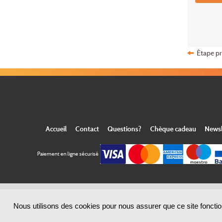
Étape p
Accueil
Contact
Questions?
Chèque cadeau
Newsl
Paiement en ligne sécurisé
Nous utilisons des cookies pour nous assurer que ce site fonction