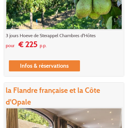
3 jours Hoeve de Sterappel Chambres d'Hôtes
€ 225
pour
p.p.
Infos & réservations
la Flandre française et la Côte
d'Opale