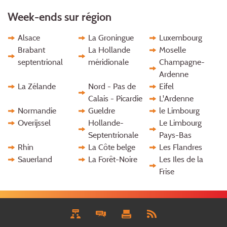
Week-ends sur région
Alsace
La Groningue
Luxembourg
Brabant
La Hollande
Moselle
septentrional
méridionale
Champagne-
Ardenne
La Zélande
Nord - Pas de
Eifel
Calais - Picardie
L'Ardenne
Normandie
Gueldre
le Limbourg
Overijssel
Hollande-
Le Limbourg
Septentrionale
Pays-Bas
Rhin
La Côte belge
Les Flandres
Sauerland
La Forêt-Noire
Les Iles de la
Frise