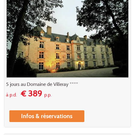
5 jours au Domaine de Villeray ****
€ 389
à p.d.
p.p.
Infos & réservations