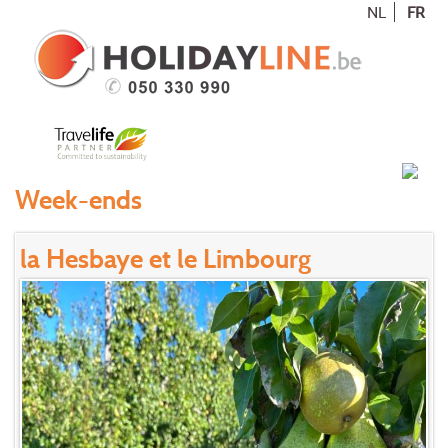
NL
FR
Week-ends
la Hesbaye et le Limbourg