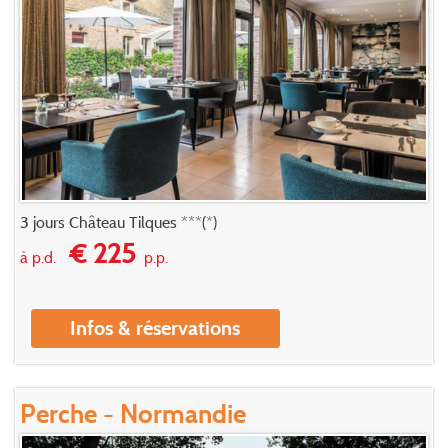
3 jours Château Tilques ***(*)
€ 225
à p.d.
p.p.
Infos & réservations
Perche - Normandie