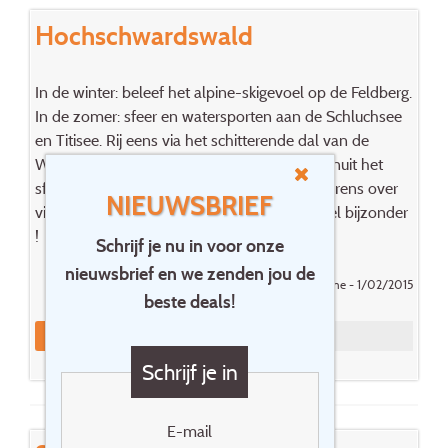
Hochschwardswald
In de winter: beleef het alpine-skigevoel op de Feldberg.
In de zomer: sfeer en watersporten aan de Schluchsee
en Titisee. Rij eens via het schitterende dal van de
Wehra tot aan de grens met Zwitserland. Vanuit het
sfeervolle Bad Säkingen steek je te voet de grens over
NIEUWSBRIEF
via een antieke houten brug over de Rijn; heel bijzonder
!
Schrijf je nu in voor onze
nieuwsbrief en we zenden jou de
Gepost door Blomme - 1/02/2015
beste deals!
Reageer
Schrijf je in
E-mail