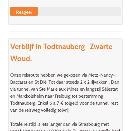
Reageer
Verblijf in Todtnauberg- Zwarte
Woud.
Onze reisroute hebben we gekozen via Metz-Nancy-
Baccarat en St Dié. Tot daar steeds 2 x 2 rijvakken . Dan
via tunnel van Ste Marie aux Mines en langszij Sélestat
en Marckolsheim naar Freiburg tot bestemming
Todtnauberg. Enkel 6 a 7 € tolgeld voor de tunnel, rest
van de reisweg volledig tolvrij.
Totale reistijd is iets langer dan via Strasbourg met
vanaf Nancy max. 110 Km/u in Fr. ; maar je vermijd heel