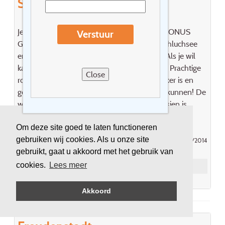
Schluchsee tot Titisee
Je kan met het boemeltreintje (gratis via de KONUS
Verstuur
Gastekarte) dat begint aan Seebrugg naar Schluchsee
en vandaar weer doorrijden naar de Titisee. Als je wil
kan je zelfs helemaal tot Freiburg doorrijden! Prachtige
Close
route, alleen jammer dat het een dubbeldekker is en
geen klassiek treinje waarbij de ramen open kunnen! De
wandeling van Höchenschwand naar St Blasien is
prachtig!
Om deze site goed te laten functioneren
gebruiken wij cookies. Als u onze site
Gepost door Karen - 17/11/2014
gebruikt, gaat u akkoord met het gebruik van
cookies.
Lees meer
Reageer
Akkoord