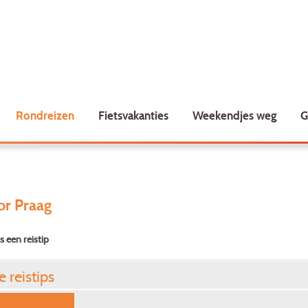
Rondreizen
Fietsvakanties
Weekendjes weg
G
or Praag
s een reistip
e reistips