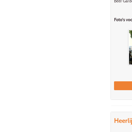
Beer Garde
Foto's vo
Heerli