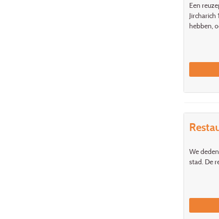
Een reuzep
Jircharich
hebben, o
Resta
We deden t
stad. De r