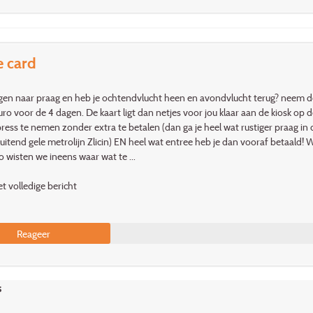
e card
gen naar praag en heb je ochtendvlucht heen en avondvlucht terug? neem de 
ro voor de 4 dagen. De kaart ligt dan netjes voor jou klaar aan de kiosk op
ress te nemen zonder extra te betalen (dan ga je heel wat rustiger praag 
uitend gele metrolijn Zlicin) EN heel wat entree heb je dan vooraf betaald! 
o wisten we ineens waar wat te ...
t volledige bericht
Reageer
s