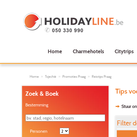
Home
Charmehotels
Citytrips
Home
Tsjechië
Promoties Praag
Reistips Praag
Tips vo
Zoek & Boek
Bestemming
Stuur on
Filter d
Personen