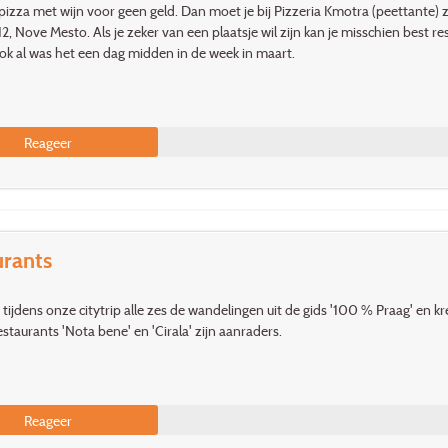
izza met wijn voor geen geld. Dan moet je bij Pizzeria Kmotra (peettante) zij
 12, Nove Mesto. Als je zeker van een plaatsje wil zijn kan je misschien best r
ok al was het een dag midden in de week in maart.
Reageer
urants
ijdens onze citytrip alle zes de wandelingen uit de gids '100 % Praag' en kr
estaurants 'Nota bene' en 'Cirala' zijn aanraders.
Reageer