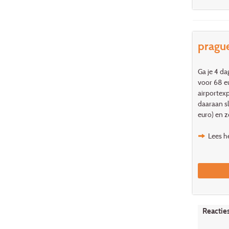
pragu
Ga je 4 da
voor 68 eu
airportexp
daaraan sl
euro) en z
Lees he
Reactie