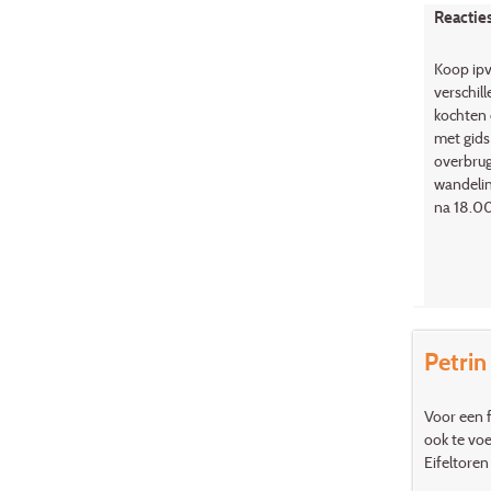
Reactie
Koop ipv
verschil
kochten 
met gids
overbrug
wandelin
na 18.00
Petrin 
Voor een f
ook te vo
Eifeltoren