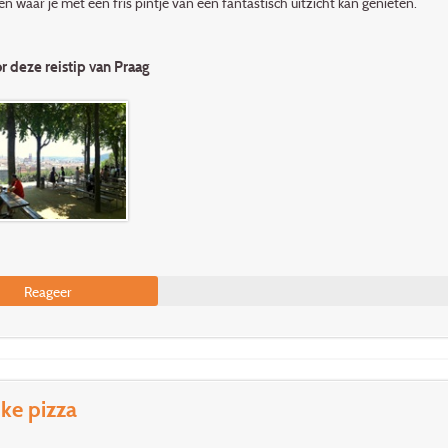
n waar je met een fris pintje van een fantastisch uitzicht kan genieten.
or deze reistip van Praag
Reageer
jke pizza