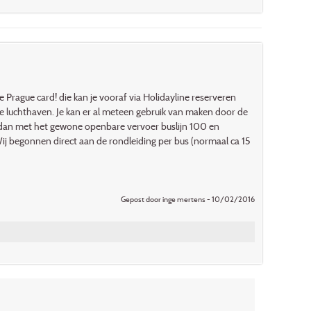
Prague card! die kan je vooraf via Holidayline reserveren
 de luchthaven. Je kan er al meteen gebruik van maken door de
in dan met het gewone openbare vervoer buslijn 100 en
Wij begonnen direct aan de rondleiding per bus (normaal ca 15
Gepost door inge mertens - 10/02/2016