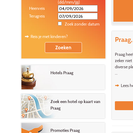
(dd/mm/jjjj)
Heenreis
Terugreis
Zoek zonder datum
Reis je met kinderen?
Praag,
Praag heef
zeker niet
diverse pl
Hotels Praag
...
Lees he
Zoek een hotel op kaart van
Praag
Promoties Praag