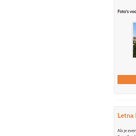
Foto's vo
Letna
Als je eve