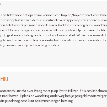
s
 een ticket voor het openbaar vervoer, een hop on/hop off ticket voor bvb 48
lende stopplaatsen van de bus, eventueel overstappen op een andere bus van d
een ticket voor 2 personen voor 48 uren, hadden er een begeleide wandelin
 en hebben de bus genomen op verschillende punten. Op die manier hebbe
d. Je gaat nooit ondergronds en ziet veel van de stad. We namen soms de b
g te voet en namen de bus een aantal haltes verder om weer een ander deel 
 u, daarmee moet je wel rekening houden.
Hill
antastisch uitzicht over Praag moet je op Petrin Hill zijn. Er is een kabelt
et naar boven. Tijdens de wandeling onderweg heb je geregeld mooie vergez
 die je ook nog eens kunt beklimmen (tegen betaling).