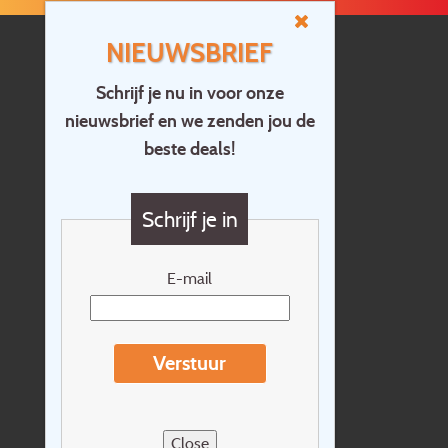
NIEUWSBRIEF
Schrijf je nu in voor onze
nieuwsbrief en we zenden jou de
Home
beste deals!
Contact
Vragen?
Schrijf je in
Cadeaubon
Nieuwsbrief
E-mail
Extras
Reisvoorwaarden
Verstuur
Over Holidayline.be
Sitemap
Close