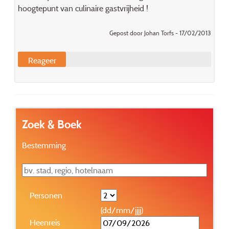
hoogtepunt van culinaire gastvrijheid !
Gepost door Johan Torfs - 17/02/2013
Reageer
Zoek & Boek
Bestemming
Personen
(dd/mm/jjjj)
Heenreis