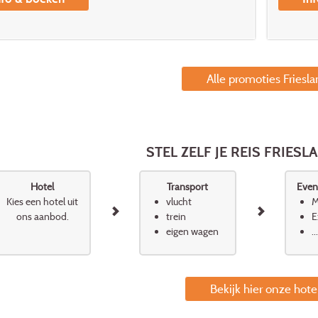
Alle promoties Friesl
STEL ZELF JE REIS FRIES
Hotel
Transport
Event
Kies een hotel uit
vlucht
M
ons aanbod.
trein
E
eigen wagen
...
Bekijk hier onze hote