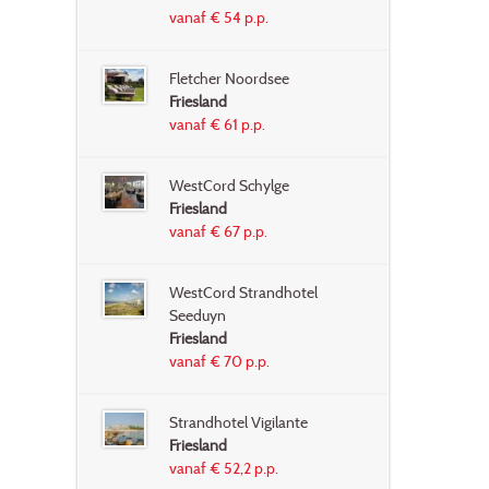
vanaf € 54 p.p.
Fletcher Noordsee
Friesland
vanaf € 61 p.p.
WestCord Schylge
Friesland
vanaf € 67 p.p.
WestCord Strandhotel
Seeduyn
Friesland
vanaf € 70 p.p.
Strandhotel Vigilante
Friesland
vanaf € 52,2 p.p.