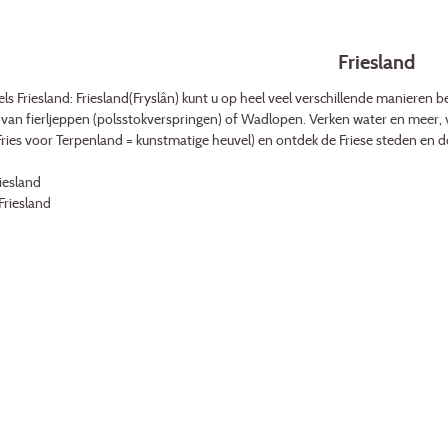
Friesland
 Friesland: Friesland(Fryslân) kunt u op heel veel verschillende manieren bel
 van fierljeppen (polsstokverspringen) of Wadlopen. Verken water en meer,
Fries voor Terpenland = kunstmatige heuvel) en ontdek de Friese steden en 
riesland
Friesland