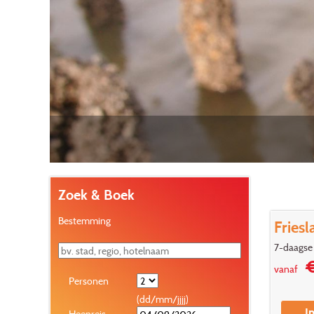
Zoek & Boek
Bestemming
Fries
7-daagse 
€
vanaf
Personen
(dd/mm/jjjj)
I
Heenreis