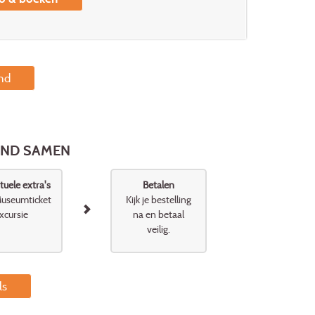
and
LAND SAMEN
uele extra's
Betalen
useumticket
Kijk je bestelling
xcursie
na en betaal
veilig.
ls