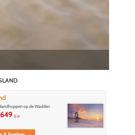
SLAND
and
eilandhoppen op de Wadden
649
p.p.
fo & boeken