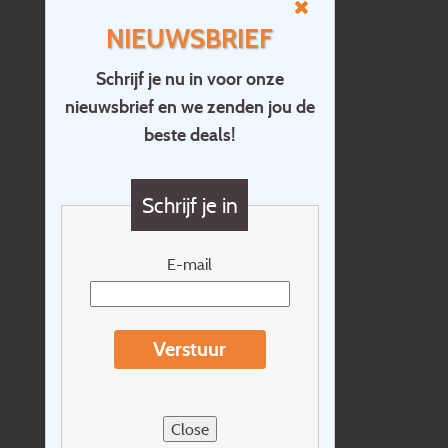
NIEUWSBRIEF
Schrijf je nu in voor onze
nieuwsbrief en we zenden jou de
Home
beste deals!
Contact
Vragen?
Schrijf je in
Cadeaubon
Nieuwsbrief
E-mail
Extras
Reisvoorwaarden
Verstuur
Over Holidayline.be
Sitemap
Close