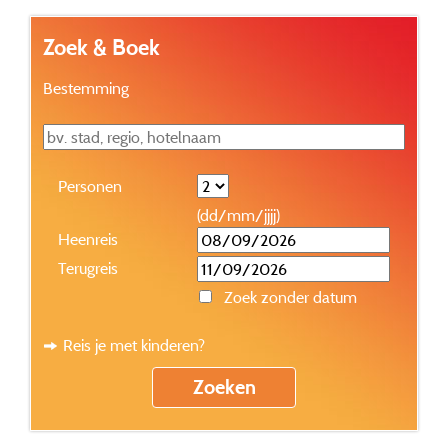
Zoek & Boek
Bestemming
Personen
(dd/mm/jjjj)
Heenreis
Terugreis
Zoek zonder datum
Reis je met kinderen?