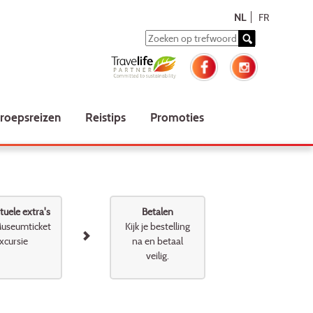
NL
FR
roepsreizen
Reistips
Promoties
uele extra's
Betalen
useumticket
Kijk je bestelling
xcursie
na en betaal
veilig.