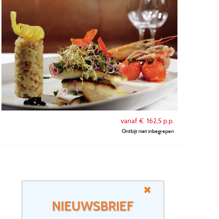
vanaf €
162,5
p.p.
Ontbijt niet inbegrepen
NIEUWSBRIEF