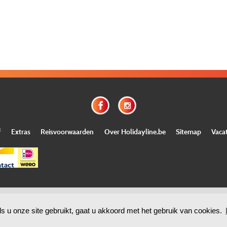
f
Extras
Reisvoorwaarden
Over Holidayline.be
Sitemap
Vaca
©
Copyright
Holidayline
, 2000-
2026, All rights reserved.
Cloud hosting by
ls u onze site gebruikt, gaat u akkoord met het gebruik van cookies.