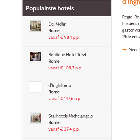
d'Ingh
Populairste hotels
Regio: R
Luxueus c
Dei Mellini
gastenver
Rome
19de eeuw
vanaf € 98,1 p.p.
Meer i
Boutique Hotel Trevi
Rome
vanaf € 103,7 p.p.
d'Inghilterra
Rome
vanaf € 147,6 p.p.
Starhotels Michelangelo
Rome
vanaf € 37,4 p.p.