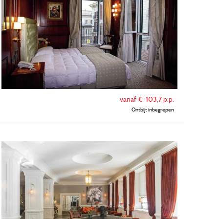
vanaf €
103,7
p.p.
Ontbijt inbegrepen