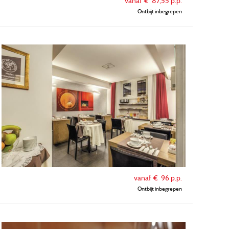
vanaf €
87,55
p.p.
Ontbijt inbegrepen
vanaf €
96
p.p.
Ontbijt inbegrepen