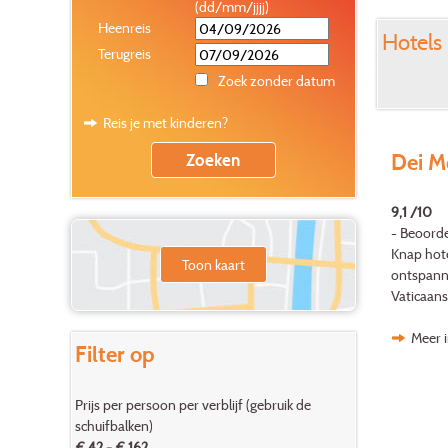
(dd/mm/jjjj)
Heenreis
Hotels 
Terugreis
Zoek zonder datum
Reis je met kinderen?
Dei Me
9,1 /10
- Beoorde
Knap hote
Toon kaart
ontspanne
Vaticaans
Meer i
Filter op
Prijs per persoon per verblijf (gebruik de
schuifbalken)
€ 42 - € 162