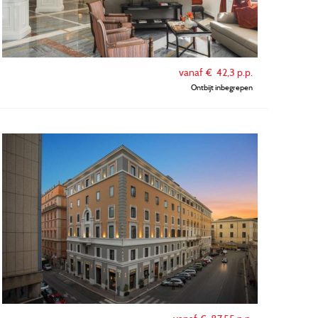
vanaf €
42,3
p.p.
Ontbijt inbegrepen