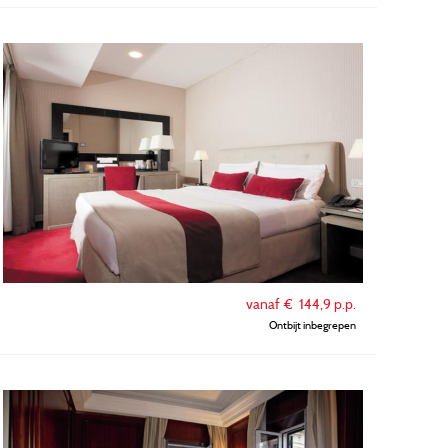
vanaf €
144,9
p.p.
Ontbijt inbegrepen