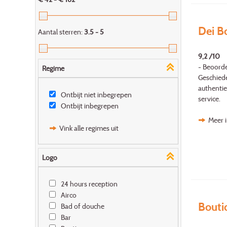
Dei B
Aantal sterren:
3.5 - 5
9,2 /10
- Beoorde
Regime
Geschiede
authentie
Ontbijt niet inbegrepen
service.
Ontbijt inbegrepen
Meer 
Vink alle regimes uit
Logo
24 hours reception
Airco
Boutiq
Bad of douche
Bar