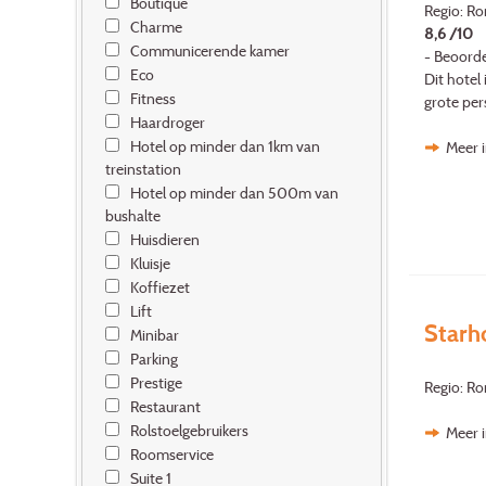
Boutique
Regio: R
Charme
8,6 /10
Communicerende kamer
- Beoorde
Eco
Dit hotel
Fitness
grote per
Haardroger
Hotel op minder dan 1km van
Meer i
treinstation
Hotel op minder dan 500m van
bushalte
Huisdieren
Kluisje
Koffiezet
Lift
Starh
Minibar
Parking
Prestige
Regio: R
Restaurant
Rolstoelgebruikers
Meer i
Roomservice
Suite 1