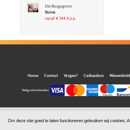
Dei Borgognoni
Rome
vanaf € 144,9 p.p.
Home
Contact
Vragen?
Cadeaubon
Nieuwsbrie
Veilig online betalen
Om deze site goed te laten functioneren gebruiken wij cookies. A