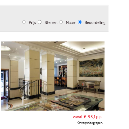
Prijs
Sterren
Naam
Beoordeling
vanaf €
98,1
p.p.
Ontbijt inbegrepen