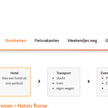
Rondreizen
Fietsvakanties
Weekendjes weg
G
Hotel
Transport
Event
Kies een hotel uit
vlucht
M
ons aanbod.
trein
E
eigen wagen
...
eizen
> Hotels Rome