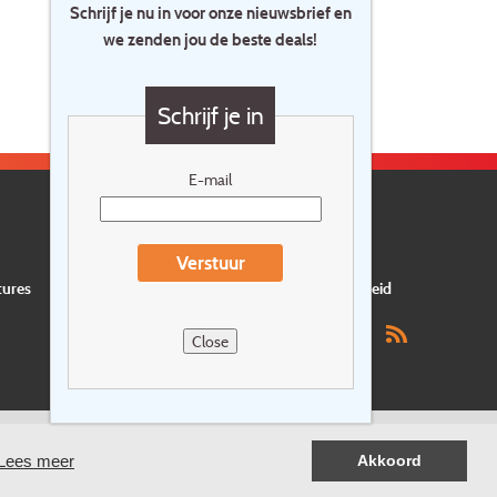
Schrijf je nu in voor onze nieuwsbrief en
we zenden jou de beste deals!
Schrijf je in
E-mail
Verstuur
tures
Privacyverklaring
Verzekering
Duurzaamheid
Close
Lees meer
Akkoord