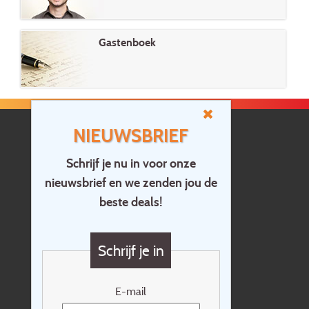
Gastenboek
NIEUWSBRIEF
Schrijf je nu in voor onze
nieuwsbrief en we zenden jou de
Home
beste deals!
Contact
Vragen?
Schrijf je in
Cadeaubon
Nieuwsbrief
E-mail