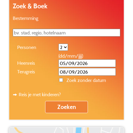
Zoek & Boek
Bestemming
Personen
(dd/mm/jjjj)
Heenreis
Terugreis
Zoek zonder datum
Reis je met kinderen?