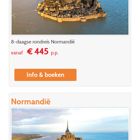
8-daagse rondreis Normandië
€ 445
vanaf
p.p.
Info & boeken
Normandië