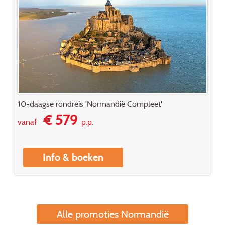
10-daagse rondreis 'Normandië Compleet'
€ 579
vanaf
p.p.
Info & boeken
Alle promoties Normandië