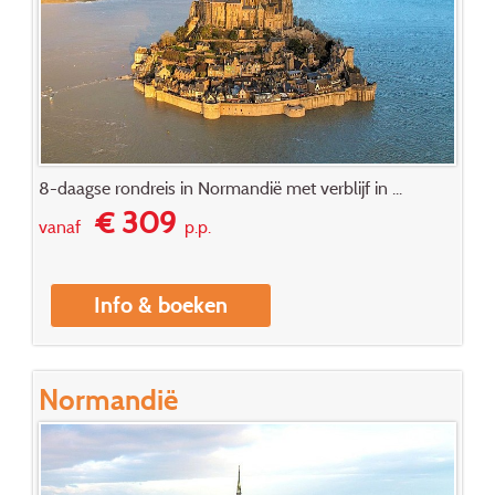
8-daagse rondreis in Normandië met verblijf in ...
€ 309
vanaf
p.p.
Info & boeken
Normandië