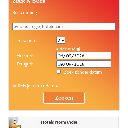
Zoek & Boek
Bestemming
Personen
(dd/mm/jjjj)
Heenreis
Terugreis
Zoek zonder datum
Reis je met kinderen?
Hotels Normandië