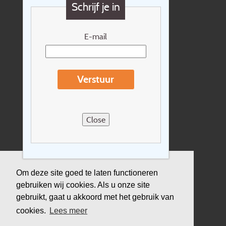
Schrijf je in
Cadeaubon
Nieuwsbrief
E-mail
Extras
Reisvoorwaarden
Verstuur
Over Holidayline.be
Sitemap
Close
Vacatures
Privacyverklaring
Verzekering
Om deze site goed te laten functioneren
gebruiken wij cookies. Als u onze site
Duurzaamheid
gebruikt, gaat u akkoord met het gebruik van
cookies.
Lees meer